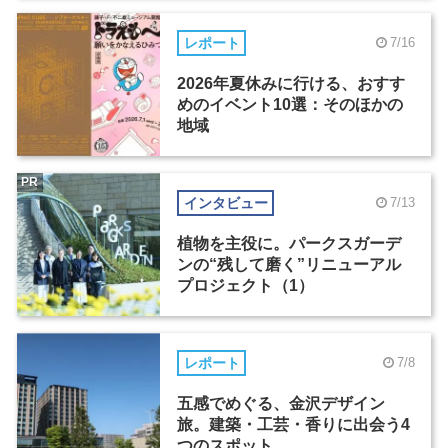
レポート
7/16
2026年夏休みに行ける、おすす
めのイベント10選：そのほかの
地域
PR
インタビュー
7/13
植物を主役に。パークスガーデ
ンの“残して磨く”リニューアル
プロジェクト（1）
レポート
7/8
五感でめぐる、金沢デザイン
旅。建築・工芸・香りに出会う4
つのスポット