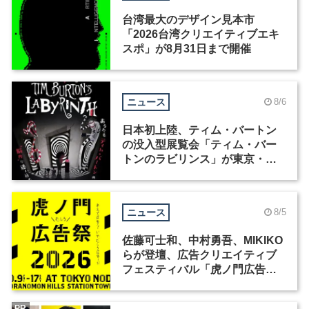
台湾最大のデザイン見本市
「2026台湾クリエイティブエキ
スポ」が8月31日まで開催
ニュース
8/6
日本初上陸、ティム・バートン
の没入型展覧会「ティム・バー
トンのラビリンス」が東京・豊
洲で開催
ニュース
8/5
佐藤可士和、中村勇吾、MIKIKO
らが登壇、広告クリエイティブ
フェスティバル「虎ノ門広告
祭」の第2回が開催
PR