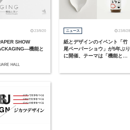
23/9/20
23/8/2
ニュース
PAPER SHOW
紙とデザインのイベント「竹
PACKAGING―機能と
尾ペーパーショウ」が5年ぶ
に開催、テーマは「機能と笑
い」
UARE HALL