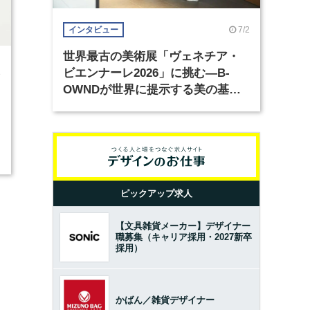
7/2
インタビュー
世界最古の美術展「ヴェネチア・
ビエンナーレ2026」に挑む―B-
8
OWNDが世界に提示する美の基準
とは？（前編）
り
ピックアップ求人
【文具雑貨メーカー】デザイナー
職募集（キャリア採用・2027新卒
採用）
かばん／雑貨デザイナー