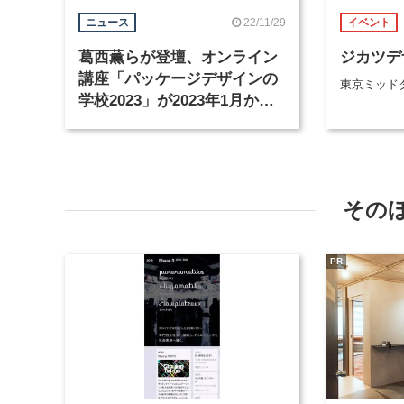
22/11/29
ニュース
イベント
葛西薫らが登壇、オンライン
ジカツデ
講座「パッケージデザインの
東京ミッド
学校2023」が2023年1月から
開講
その
PR