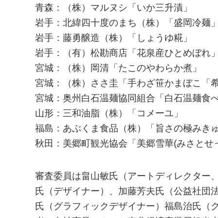
青森：（株）マルヌシ「いか三升漬」
岩手：北緯四十度のまち（株）「盛岡冷麺
岩手：藤勇醸造（株）「しょうゆ糀」
岩手：（有）松勘商店「花泉産ひとめぼれ
宮城：（株）岡清「たこのやわらか煮」
宮城：（株）ささ圭「手わざ笹かまぼこ「
宮城：奥州白石温麺協同組合「白石温麺食
山形：三和油脂（株）「コメーユ」
福島：あぶくま食品（株）「旨さの極みき
秋田：美郷町観光協会「美郷雪華(みさとせ
審査委員は畠山敏氏（アートディレクター
氏（デザイナー）、加藤芳夫氏（公益社団
氏（グラフィックデザイナー）福島治氏（