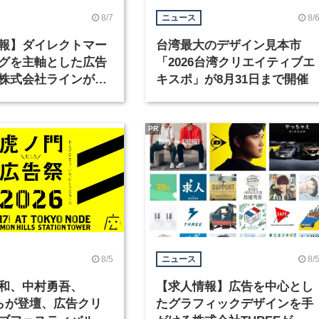
8/7
8/
ニュース
報】ダイレクトマー
台湾最大のデザイン見本市
グを主軸とした広告
「2026台湾クリエイティブエ
株式会社ラインが、
キスポ」が8月31日まで開催
ックデザイナーを募
PR
8/5
8/
ニュース
和、中村勇吾、
【求人情報】広告を中心とし
KOらが登壇、広告クリ
たグラフィックデザインを手