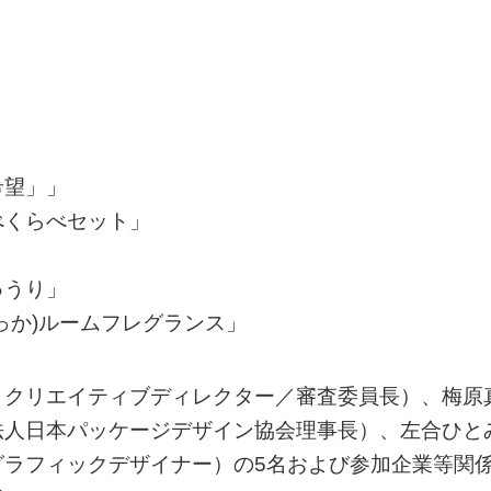
」
」
希望」」
べくらべセット」
ゅうり」
っか)ルームフレグランス」
、クリエイティブディレクター／審査委員長）、梅原
法人日本パッケージデザイン協会理事長）、左合ひと
グラフィックデザイナー）の5名および参加企業等関