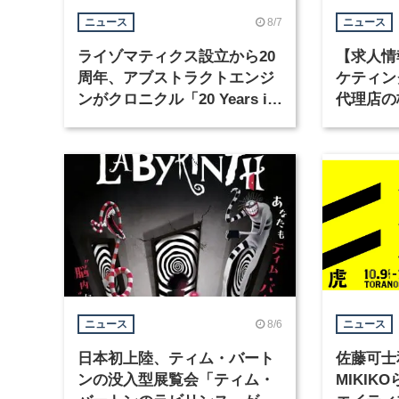
8/7
ニュース
ニュース
ライゾマティクス設立から20
【求人情
周年、アブストラクトエンジ
ケティン
ンがクロニクル「20 Years in
代理店の
Motion」を公開
グラフィ
集
8/6
ニュース
ニュース
日本初上陸、ティム・バート
佐藤可士
ンの没入型展覧会「ティム・
MIKI