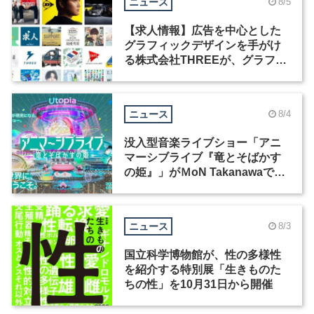
ニュース
8/5
【求人情報】広告を中心とした
グラフィックデザインを手がけ
る株式会社THREEが、グラフィ
ックデザイナーを募集
ニュース
8/4
没入型音楽ライブショー「アニ
マーシブライブ『竜とそばかす
の姫』」がＭoN Takanawaで開
催
ニュース
8/3
国立科学博物館が、性の多様性
を紹介する特別展「生きものた
ちの性」を10月31日から開催