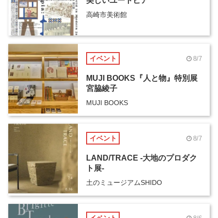
美しいユートピア
高崎市美術館
イベント
8/7
MUJI BOOKS『人と物』特別展
宮脇綾子
MUJI BOOKS
イベント
8/7
LAND/TRACE -大地のプロダク
ト展-
土のミュージアムSHIDO