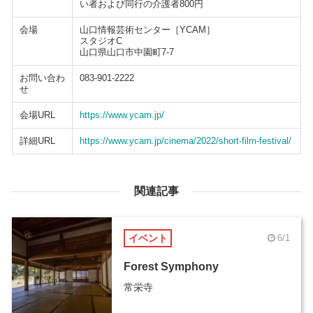
い者および同行の介護者800円
会場
山口情報芸術センター［YCAM］
スタジオC
山口県山口市中園町7-7
お問い合わ
083-901-2222
せ
会場URL
https://www.ycam.jp/
詳細URL
https://www.ycam.jp/cinema/2022/short-film-festival/
関連記事
イベント
6/1
Forest Symphony
常栄寺