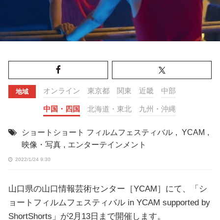
オンライン
東京都
関東
近畿
中部
地域
中国・四国
北海道・東北
九州・沖縄
ショートショート フィルムフェスティバル
,
YCAM
,
映像・写真
,
エンターテインメント
2022/1/24 9:30
山口県の山口情報芸術センター［YCAM］にて、「シ
ョートフィルムフェスティバル in YCAM supported by
ShortShorts」が2月13日まで開催します。