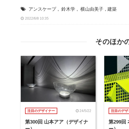
アンスケープ
,
鈴木学
,
横山由美子
,
建築
2022/6/8 10:35
そのほか
24/5/22
注目のデザイナー
注目のデザ
第300回 山本アア（デザイナ
第299
ー）
ー）