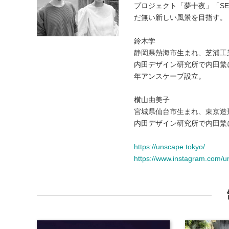
プロジェクト「夢十夜」「SE
だ無い新しい風景を目指す。
鈴木学
静岡県熱海市生まれ、芝浦工
内田デザイン研究所で内田繁
年アンスケープ設立。
横山由美子
宮城県仙台市生まれ、東京造
内田デザイン研究所で内田繁に
https://unscape.tokyo/
https://www.instagram.com/u