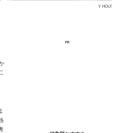
PR
か
二
。
よ
熱
考