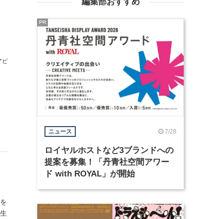
編集部おすすめ
PR
アピ
7/28
ニュース
ロイヤルホストなど3ブランドへの
提案を募集！「丹青社空間アワー
ド with ROYAL」が開始
アを
再生