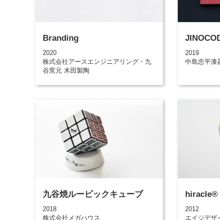
Branding
JINOCO
2020
2019
株式会社アースエンジニアリング・九
中島忠平漆
谷窯元 木田製陶
九谷焼ルービックキューブ
hiracl
2018
2012
株式会社メガハウス
エイジデザ