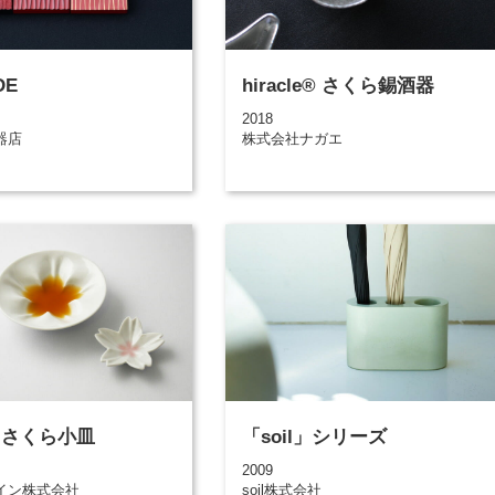
DE
hiracle® さくら錫酒器
2018
器店
株式会社ナガエ
e® さくら小皿
「soil」シリーズ
2009
イン株式会社
soil株式会社