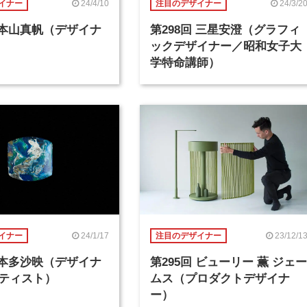
24/4/10
24/3/2
イナー
注目のデザイナー
回 本山真帆（デザイナ
第298回 三星安澄（グラフィ
ックデザイナー／昭和女子大
学特命講師）
24/1/17
23/12/1
イナー
注目のデザイナー
回 本多沙映（デザイナ
第295回 ビューリー 薫 ジェー
ティスト）
ムス（プロダクトデザイナ
ー）