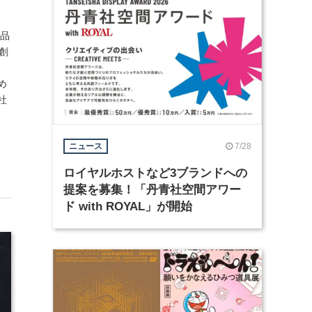
用品
創
め
社
7/28
ニュース
ロイヤルホストなど3ブランドへの
提案を募集！「丹青社空間アワー
ド with ROYAL」が開始