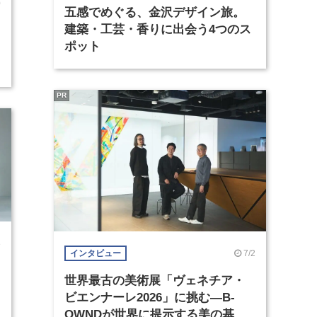
0
五感でめぐる、金沢デザイン旅。
建築・工芸・香りに出会う4つのス
ポット
PR
3
7/2
インタビュー
世界最古の美術展「ヴェネチア・
ビエンナーレ2026」に挑む―B-
OWNDが世界に提示する美の基準