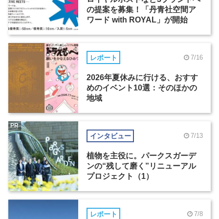
の提案を募集！「丹青社空間ア
ワード with ROYAL」が開始
レポート
7/16
2026年夏休みに行ける、おすす
めのイベント10選：そのほかの
地域
PR
インタビュー
7/13
植物を主役に。パークスガーデ
ンの“残して磨く”リニューアル
プロジェクト（1）
レポート
7/8