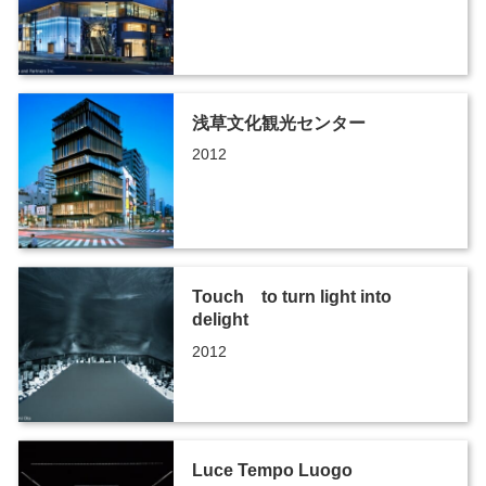
浅草文化観光センター
2012
Touch to turn light into
delight
2012
Luce Tempo Luogo