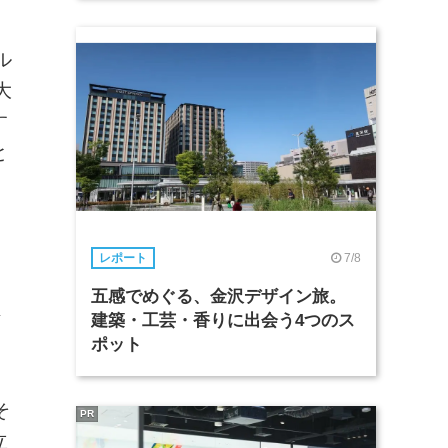
ル
大
す
と
7/8
レポート
五感でめぐる、金沢デザイン旅。
な
建築・工芸・香りに出会う4つのス
ポット
そ
PR
立