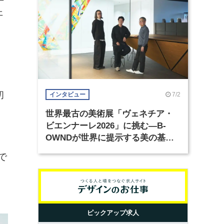
ェ
初
7/2
インタビュー
世界最古の美術展「ヴェネチア・
ビエンナーレ2026」に挑む―B-
OWNDが世界に提示する美の基準
とは？（前編）
で
ピックアップ求人