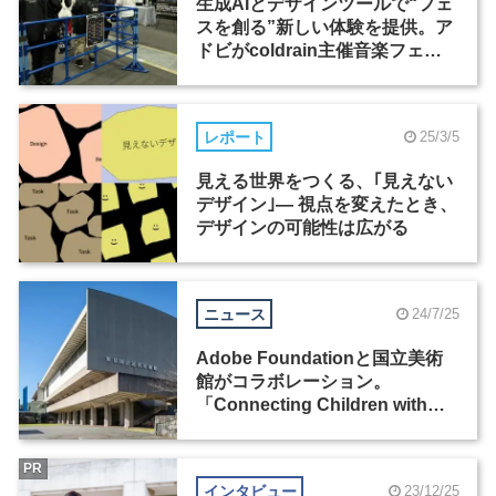
生成AIとデザインツールで“フェ
スを創る”新しい体験を提供。ア
ドビがcoldrain主催音楽フェス
に協賛
レポート
25/3/5
見える世界をつくる、｢見えない
デザイン｣— 視点を変えたとき、
デザインの可能性は広がる
ニュース
24/7/25
Adobe Foundationと国立美術
館がコラボレーション。
「Connecting Children with
Museums」プロジェクトが開始
PR
インタビュー
23/12/25