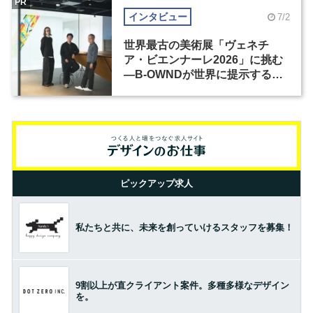
PR
インタビュー
7/2
世界最古の美術展「ヴェネチ
ア・ビエンナーレ2026」に挑む
―B-OWNDが世界に提示する美
の基準とは？（前編）
ピックアップ求人
私たちと共に、未来を創っていけるスタッフを募集！
9割以上が直クライアント案件。多種多様なデザイン
を。