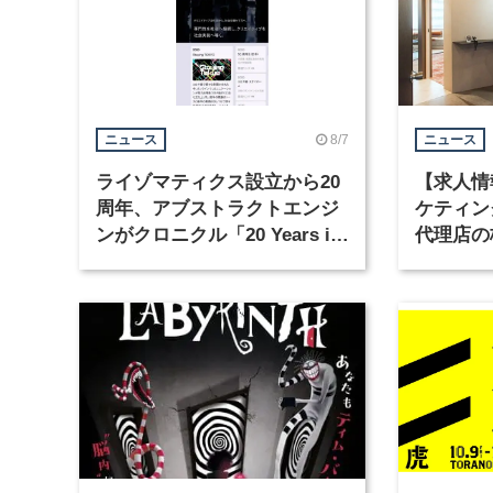
8/7
ニュース
ニュース
ライゾマティクス設立から20
【求人情
周年、アブストラクトエンジ
ケティン
ンがクロニクル「20 Years in
代理店の
Motion」を公開
グラフィ
集