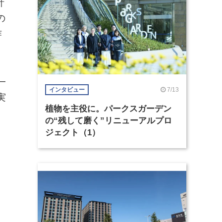
計
の
作
一
7/13
インタビュー
実
植物を主役に。パークスガーデン
の“残して磨く”リニューアルプロ
ジェクト（1）