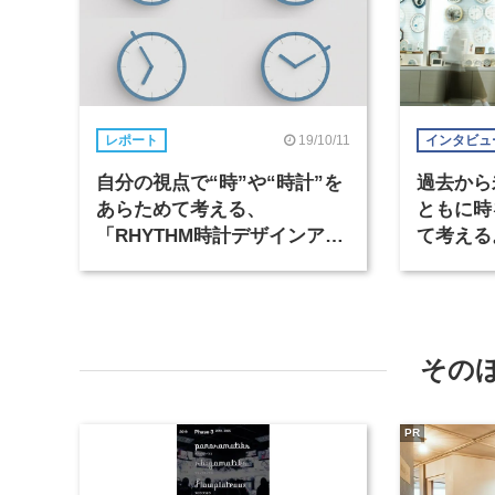
19/10/11
レポート
インタビュ
自分の視点で“時”や“時計”を
過去から
あらためて考える、
ともに時
「RHYTHM時計デザインアワ
て考える
ード」大賞が発表
ザインア
と
その
PR