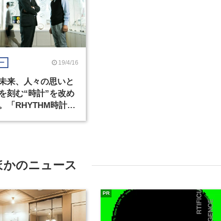
19/4/16
ー
未来、人々の思いと
を刻む“時計”を改め
。「RHYTHM時計デ
ワード」が目指すこ
ほかのニュース
PR