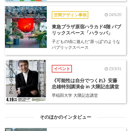
空間デザイン事例
24/5/20
東急プラザ原宿ハラカド4階 パブ
リックスペース「ハラッパ」
子どもの頃に遊んだ“原っぱ”のような
パブリックスペース
イベント
23/3/31
《可能性は自分でつくれ》安藤
忠雄特別講演会 in 大隈記念講堂
早稲田大学 大隈記念講堂
そのほかのインタビュー
PR