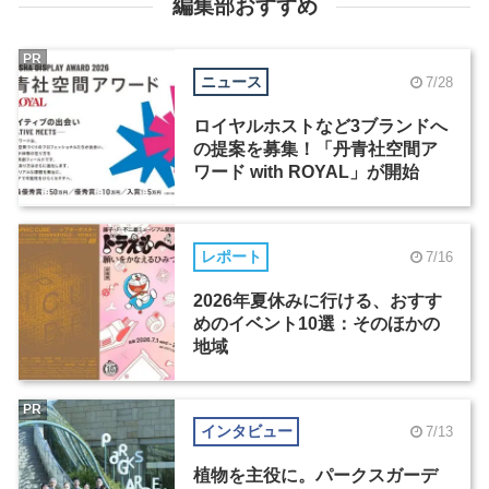
編集部おすすめ
PR
ニュース
7/28
ロイヤルホストなど3ブランドへ
の提案を募集！「丹青社空間ア
ワード with ROYAL」が開始
レポート
7/16
2026年夏休みに行ける、おすす
めのイベント10選：そのほかの
地域
PR
インタビュー
7/13
植物を主役に。パークスガーデ