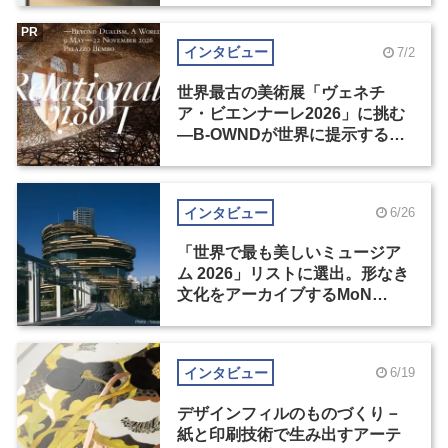
PR
インタビュー
7/2
世界最古の美術展「ヴェネチ
ア・ビエンナーレ2026」に挑む
―B-OWNDが世界に提示する美
の基準とは？（後編）
インタビュー
6/26
「世界で最も美しいミュージア
ム 2026」リストに選出。形なき
文化をアーカイブするMoN
Takanawa
インタビュー
6/19
デザインフィルのものづくり－
紙と印刷技術で生み出すアーテ