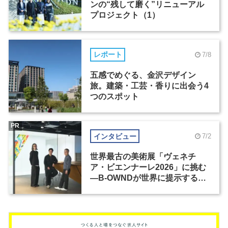
ンの“残して磨く”リニューアル
プロジェクト（1）
レポート
7/8
五感でめぐる、金沢デザイン
旅。建築・工芸・香りに出会う4
つのスポット
PR
インタビュー
7/2
世界最古の美術展「ヴェネチ
ア・ビエンナーレ2026」に挑む
―B-OWNDが世界に提示する美
の基準とは？（前編）