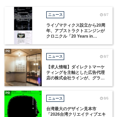
ニュース
8/7
ライゾマティクス設立から20周
年、アブストラクトエンジンが
クロニクル「20 Years in
Motion」を公開
PR
ニュース
8/7
【求人情報】ダイレクトマーケ
ティングを主軸とした広告代理
店の株式会社ラインが、グラフ
ィックデザイナーを募集
PR
ニュース
8/6
台湾最大のデザイン見本市
「2026台湾クリエイティブエキ