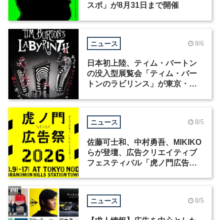
スポ」が8月31日まで開催
ニュース
8/6
日本初上陸、ティム・バートン
の没入型展覧会「ティム・バー
トンのラビリンス」が東京・豊
洲で開催
ニュース
8/5
佐藤可士和、中村勇吾、MIKIKO
らが登壇、広告クリエイティブ
フェスティバル「虎ノ門広告
祭」の第2回が開催
PR
ニュース
8/5