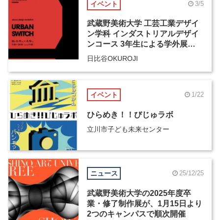
イベント
3/5
武蔵野美術大学 工芸工業デザイ
ン学科 インダストリアルデザイ
ンコース 3年生による学外展
「URBAN SWITCH」
日比谷OKUROJI
イベント
1/22
ひらめき！！びじゅラボ
立川市子ども未来センター
ニュース
25/12/25
武蔵野美術大学の2025年度卒
業・修了制作展が、1月15日より
2つのキャンパスで順次開催