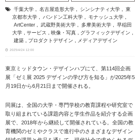
千葉大学
,
名古屋造形大学
,
シンシナティ大学
,
東
京都市大学
,
バンドン工科大学
,
モナッシュ大学
,
ArtCenter
,
武蔵野美術大学
,
多摩美術大学
,
早稲田
大学
,
サービス
,
映像・写真
,
グラフィックデザイン
,
建築
,
プロダクトデザイン
,
メディアデザイン
2025/4/24 12:00
東京ミッドタウン・デザインハブにて、第114回企画
展「ゼミ展 2025 デザインの学び方を知る」が2025年5
月19日から6月21日まで開催される。
同展は、全国の大学・専門学校の教育課程や研究室で
取り組まれている課題内容と学生作品を紹介する企画
展で、2018年から継続して開催されている。全国の教
育機関のゼミやクラスで進行中のさまざまなデザイン