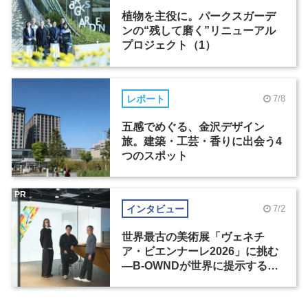
植物を主役に。パークスガーデ
ンの“残して磨く”リニューアル
プロジェクト（1）
レポート
7/8
五感でめぐる、金沢デザイン
旅。建築・工芸・香りに出会う4
つのスポット
PR
インタビュー
7/2
世界最古の美術展「ヴェネチ
ア・ビエンナーレ2026」に挑む
―B-OWNDが世界に提示する美
の基準とは？（前編）