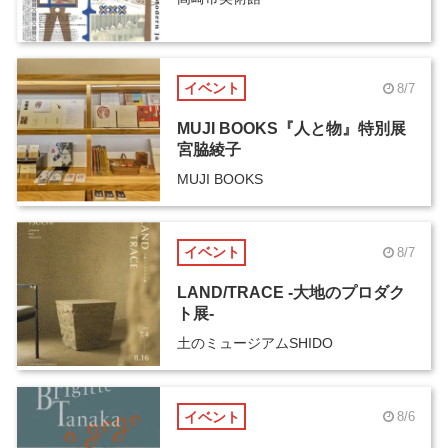
イベント
8/7
MUJI BOOKS『人と物』特別展
宮脇綾子
MUJI BOOKS
イベント
8/7
LAND/TRACE -大地のプロダク
ト展-
土のミュージアムSHIDO
イベント
8/6