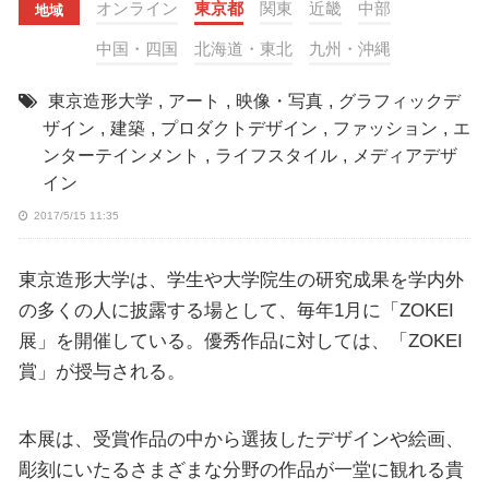
オンライン
東京都
関東
近畿
中部
地域
中国・四国
北海道・東北
九州・沖縄
東京造形大学
,
アート
,
映像・写真
,
グラフィックデ
ザイン
,
建築
,
プロダクトデザイン
,
ファッション
,
エ
ンターテインメント
,
ライフスタイル
,
メディアデザ
イン
2017/5/15 11:35
東京造形大学は、学生や大学院生の研究成果を学内外
の多くの人に披露する場として、毎年1月に「ZOKEI
展」を開催している。優秀作品に対しては、「ZOKEI
賞」が授与される。
本展は、受賞作品の中から選抜したデザインや絵画、
彫刻にいたるさまざまな分野の作品が一堂に観れる貴