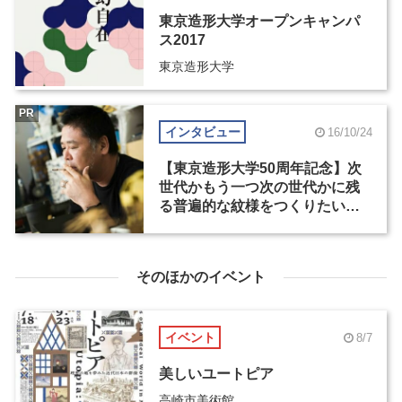
東京造形大学オープンキャンパ
ス2017
東京造形大学
PR
インタビュー
16/10/24
【東京造形大学50周年記念】次
世代かもう一つ次の世代かに残
る普遍的な紋様をつくりたい－
野老朝雄インタビュー（2）
そのほかのイベント
イベント
8/7
美しいユートピア
高崎市美術館