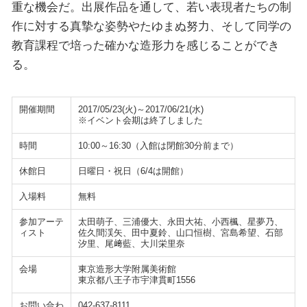
重な機会だ。出展作品を通して、若い表現者たちの制
作に対する真摯な姿勢やたゆまぬ努力、そして同学の
教育課程で培った確かな造形力を感じることができ
る。
開催期間
2017/05/23(火)～2017/06/21(水)
※イベント会期は終了しました
時間
10:00～16:30（入館は閉館30分前まで）
休館日
日曜日・祝日（6/4は開館）
入場料
無料
参加アーテ
太田萌子、三浦優大、永田大祐、小西楓、星夢乃、
ィスト
佐久間渓矢、田中夏鈴、山口恒樹、宮島希望、石部
汐里、尾﨑藍、大川栄里奈
会場
東京造形大学附属美術館
東京都八王子市宇津貫町1556
お問い合わ
042-637-8111