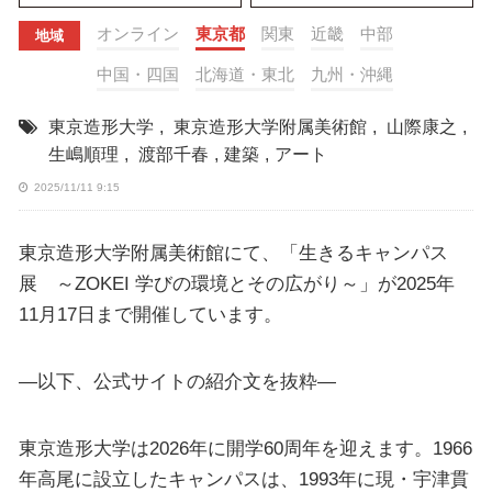
オンライン
東京都
関東
近畿
中部
地域
中国・四国
北海道・東北
九州・沖縄
東京造形大学
,
東京造形大学附属美術館
,
山際康之
,
生嶋順理
,
渡部千春
,
建築
,
アート
2025/11/11 9:15
東京造形大学附属美術館にて、「生きるキャンパス
展 ～ZOKEI 学びの環境とその広がり～」が2025年
11月17日まで開催しています。
—以下、公式サイトの紹介文を抜粋—
東京造形大学は2026年に開学60周年を迎えます。1966
年高尾に設立したキャンパスは、1993年に現・宇津貫