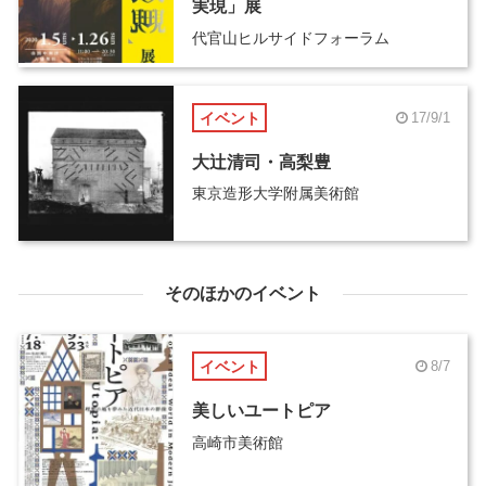
実現」展
代官山ヒルサイドフォーラム
イベント
17/9/1
大辻清司・高梨豊
東京造形大学附属美術館
そのほかのイベント
イベント
8/7
美しいユートピア
高崎市美術館