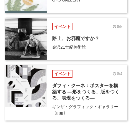
OFS GALLERY
イベント
8/5
路上、お邪魔ですか？
金沢21世紀美術館
イベント
8/4
ダフィ・クーネ：ポスターを構
築する ―形をつくる、版をつく
る、表現をつくる―
ギンザ・グラフィック・ギャラリー
（ggg）