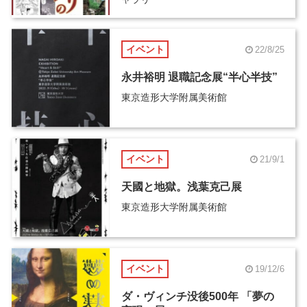
イベント
22/8/25
永井裕明 退職記念展“半心半技”
東京造形大学附属美術館
イベント
21/9/1
天國と地獄。浅葉克己展
東京造形大学附属美術館
イベント
19/12/6
ダ・ヴィンチ没後500年 「夢の