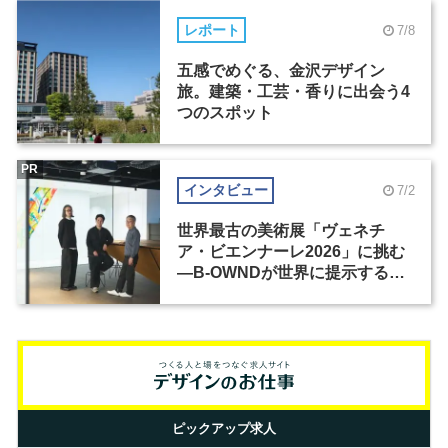
レポート
7/8
五感でめぐる、金沢デザイン
旅。建築・工芸・香りに出会う4
つのスポット
PR
インタビュー
7/2
世界最古の美術展「ヴェネチ
ア・ビエンナーレ2026」に挑む
―B-OWNDが世界に提示する美
の基準とは？（前編）
ピックアップ求人