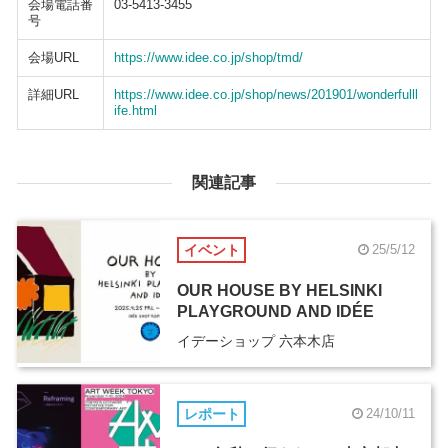
会場電話番
03-5413-3455
号
会場URL
https://www.idee.co.jp/shop/tmd/
詳細URL
https://www.idee.co.jp/shop/news/201901/wonderfulll
ife.html
関連記事
イベント
25/5/12
OUR HOUSE BY HELSINKI
PLAYGROUND AND IDÉE
イデーショップ 六本木店
レポート
24/10/11