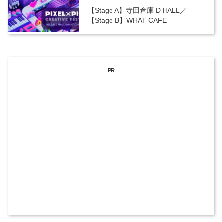
【Stage A】寺田倉庫 D HALL／
【Stage B】WHAT CAFE
PR