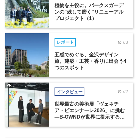
植物を主役に。パークスガーデ
ンの“残して磨く”リニューアル
プロジェクト（1）
レポート
7/8
五感でめぐる、金沢デザイン
旅。建築・工芸・香りに出会う4
つのスポット
PR
インタビュー
7/2
世界最古の美術展「ヴェネチ
ア・ビエンナーレ2026」に挑む
―B-OWNDが世界に提示する美
の基準とは？（前編）