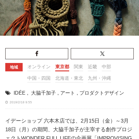
オンライン
東京都
関東
近畿
中部
地域
中国・四国
北海道・東北
九州・沖縄
IDÉE
,
大脇千加子
,
アート
,
プロダクトデザイン
2019/2/18 9:55
イデーショップ 六本木店では、2月15日（金）～3月
18日（月）の期間、大脇千加子が主宰する創作プロジ
ェクトWONDER FULL LIFEの企画展「IMPROVISING