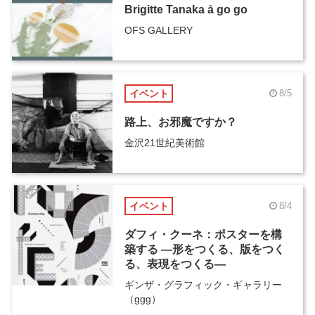
Brigitte Tanaka ā go go
OFS GALLERY
イベント
8/5
路上、お邪魔ですか？
金沢21世紀美術館
イベント
8/4
ダフィ・クーネ：ポスターを構
築する ―形をつくる、版をつく
る、表現をつくる―
ギンザ・グラフィック・ギャラリー
（ggg）