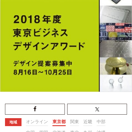
オンライン
東京都
関東
近畿
中部
地域