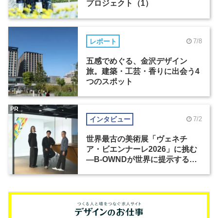
プロジェクト（1）
レポート
7/8
五感でめぐる、金沢デザイン
旅。建築・工芸・香りに出会う4
つのスポット
PR
インタビュー
7/2
世界最古の美術展「ヴェネチ
ア・ビエンナーレ2026」に挑む
―B-OWNDが世界に提示する美
の基準とは？（前編）