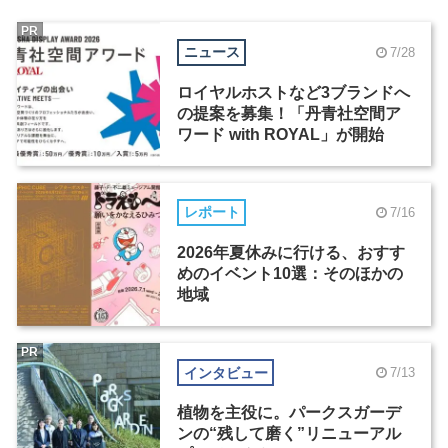
PR
ニュース
7/28
ロイヤルホストなど3ブランドへ
の提案を募集！「丹青社空間ア
ワード with ROYAL」が開始
レポート
7/16
2026年夏休みに行ける、おすす
めのイベント10選：そのほかの
地域
PR
インタビュー
7/13
植物を主役に。パークスガーデ
ンの“残して磨く”リニューアル