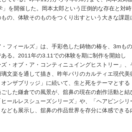
学」を開催した。岡本太郎という圧倒的な存在と対峙
のもの、体験そのものをつくり出すという大きな課題
。
・フィールズ」は、手彩色した鋳物の椿を、3mも
る。2011年の3.11での体験を期に制作を開始し
ーズ・オブ・ア・コンティニュイングヒストリー」、
瑠璃文楽を通して描き、昨年パリのカルティエ現代美
・オンザブリッジ」に続いて、生と死をテーマとする
過ごした鎌倉での風景が、舘鼻の現在の創作活動と結
「ヒールレスシューズシリーズ」や、「ヘアピンシリ
」なども展示し、舘鼻の作品世界を存分に体感できる