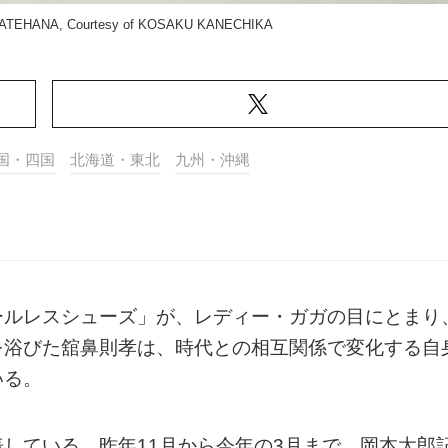
TATEHANA, Courtesy of KOSAKU KANECHIKA
国・四国
北海道・東北
九州・沖縄
ールレスシューズ」が、レディー・ガガの目にとまり
を浴びた舘鼻則孝は、時代との相互関係で変化する自
いる。
している。昨年11月から今年の3月まで、岡本太郎