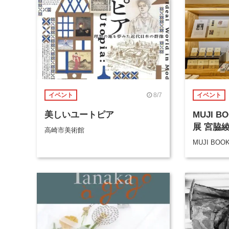
8/7
イベント
イベント
美しいユートピア
MUJI 
展 宮脇
高崎市美術館
MUJI BOO