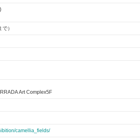
)
0まで）
ADA Art Complex5F
bition/camellia_fields/