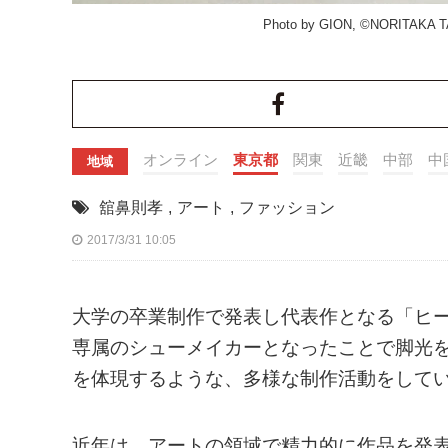
Photo by GION, ©NORITAKA 
オンライン
東京都
関東
近畿
中部
中
地域
舘鼻則孝
,
アート
,
ファッション
2017/3/31 10:05
大学の卒業制作で発表し代表作となる「ヒ
専属のシューメイカーとなったことで脚光
を体現するような、多様な制作活動をして
近年は、アートの領域で精力的に作品を発表