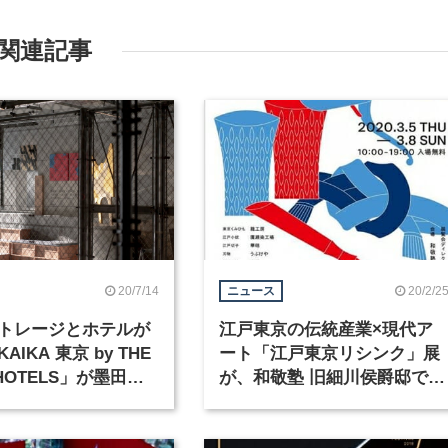
関連記事
20/7/14
20/2/2
ニュース
トレージとホテルが
江戸東京の伝統産業×現代ア
IKA 東京 by THE
ート「江戸東京リシンク」展
 HOTELS」が墨田区
が、和敬塾 旧細川侯爵邸で3
ン
月5日より4日間開催