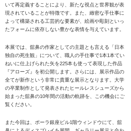
いて再定義することにより、新たな視点と世界観が表
現されていることが特徴です。また、緻密な手仕事に
よって構築される工芸的な要素が、絵画や彫刻といっ
たフォームに依存しない豊かな表情を与えています。
本展では、舘鼻の作家としての主題とも言える「日本
独自の死生観」について、職人の手仕事で1本1本てい
ねいに仕上げられた矢を225本も使って表現した作品
『アローズ』を初公開します。さらには、展示作品の
全てが新作という非常に貴重な展示となります。大学
の卒業制作として発表されたヒールレスシューズから
始まった舘鼻の10年間の活動の軌跡を、この機会にご
覧ください。
また今回は、ポーラ銀座ビル1階ウィンドウにて、舘
鼻によるディスプレイを展開。ギャラリー展示と合わ