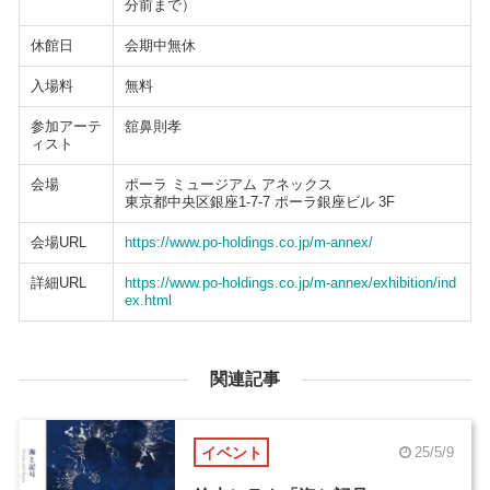
分前まで）
休館日
会期中無休
入場料
無料
参加アーテ
舘鼻則孝
ィスト
会場
ポーラ ミュージアム アネックス
東京都中央区銀座1-7-7 ポーラ銀座ビル 3F
会場URL
https://www.po-holdings.co.jp/m-annex/
詳細URL
https://www.po-holdings.co.jp/m-annex/exhibition/ind
ex.html
関連記事
イベント
25/5/9