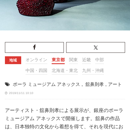
オンライン
東京都
関東
近畿
中部
地域
中国・四国
北海道・東北
九州・沖縄
ポーラ ミュージアム アネックス
,
舘鼻則孝
,
アート
2019/11/11 10:10
アーティスト・舘鼻則孝による展示が、銀座のポーラ
ミュージアム アネックスで開催します。舘鼻の作品
は、日本独特の文化から着想を得て、それを現代にお