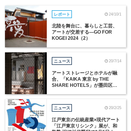
レポート
24/10/1
北陸を舞台に、暮らしと工芸、
アートが交差する―GO FOR
KOGEI 2024（2）
ニュース
20/7/14
アートストレージとホテルが融
合、「KAIKA 東京 by THE
SHARE HOTELS」が墨田区に
オープン
ニュース
20/2/25
江戸東京の伝統産業×現代アート
「江戸東京リシンク」展が、和