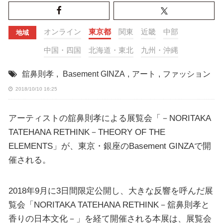
オンライン
東京都
関東
近畿
中部
地域
中国・四国
北海道・東北
九州・沖縄
舘鼻則孝
,
Basement GINZA
,
アート
,
ファッション
2018/10/10 16:25
アーティストの舘鼻則孝による展覧会「－NORITAKA
TATEHANA RETHINK－THEORY OF THE
ELEMENTS」が、東京・銀座のBasement GINZAで開
催される。
2018年9月に3日間限定公開し、大きな反響を呼んだ展
覧会「NORITAKA TATEHANA RETHINK－舘鼻則孝と
香りの日本文化－」を経て開催される本展は、展覧会