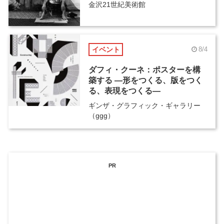
金沢21世紀美術館
イベント
8/4
ダフィ・クーネ：ポスターを構
築する ―形をつくる、版をつく
る、表現をつくる―
ギンザ・グラフィック・ギャラリー
（ggg）
PR