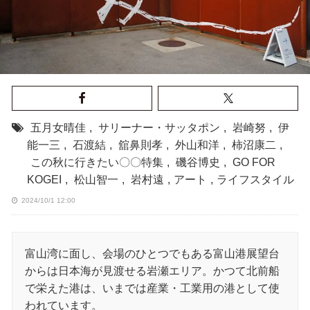
五月女晴佳
,
サリーナー・サッタポン
,
岩崎努
,
伊
能一三
,
石渡結
,
舘鼻則孝
,
外山和洋
,
柿沼康二
,
この秋に行きたい〇〇特集
,
磯谷博史
,
GO FOR
KOGEI
,
松山智一
,
岩村遠
,
アート
,
ライフスタイル
2024/10/1 12:00
富山湾に面し、会場のひとつでもある富山港展望台
からは日本海が見渡せる岩瀬エリア。かつて北前船
で栄えた港は、いまでは産業・工業用の港として使
われています。