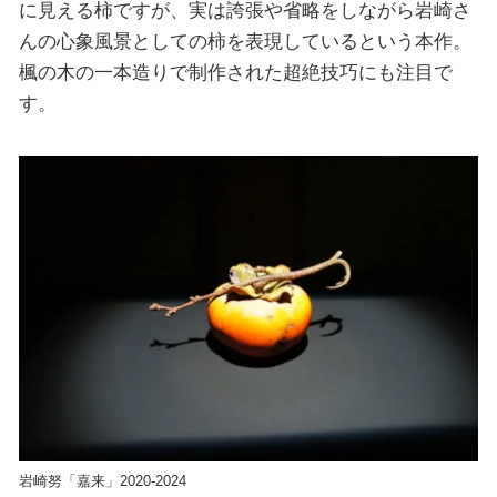
に見える柿ですが、実は誇張や省略をしながら岩崎さ
んの心象風景としての柿を表現しているという本作。
楓の木の一本造りで制作された超絶技巧にも注目で
す。
岩崎努「嘉来」2020-2024