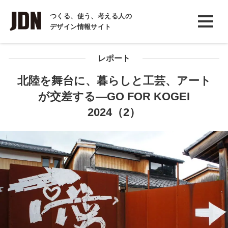
INTERVIEW
つくる、使う、考える人の
デザイン情報サイト
インタビュー
REPORT
レポート
レポート
北陸を舞台に、暮らしと工芸、アート
が交差する―GO FOR KOGEI
COLUMN
2024（2）
コラム