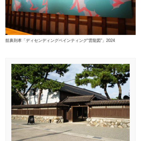
舘⿐則孝「ディセンディングペインティング“雲⿓図”」2024