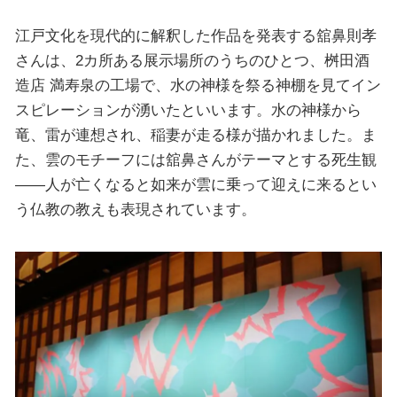
江戸文化を現代的に解釈した作品を発表する舘鼻則孝
さんは、2カ所ある展示場所のうちのひとつ、桝⽥酒
造店 満寿泉の工場で、水の神様を祭る神棚を見てイン
スピレーションが湧いたといいます。水の神様から
竜、雷が連想され、稲妻が走る様が描かれました。ま
た、雲のモチーフには舘鼻さんがテーマとする死生観
――人が亡くなると如来が雲に乗って迎えに来るとい
う仏教の教えも表現されています。