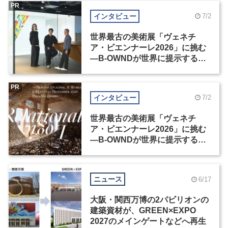
PR
インタビュー
7/2
世界最古の美術展「ヴェネチ
ア・ビエンナーレ2026」に挑む
―B-OWNDが世界に提示する美
の基準とは？（前編）
PR
インタビュー
7/2
世界最古の美術展「ヴェネチ
ア・ビエンナーレ2026」に挑む
―B-OWNDが世界に提示する美
の基準とは？（後編）
ニュース
6/17
大阪・関西万博の2パビリオンの
建築資材が、GREEN×EXPO
2027のメインゲートなどへ再生