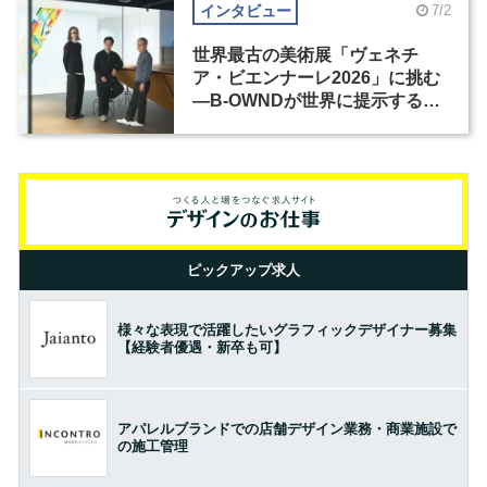
インタビュー
7/2
世界最古の美術展「ヴェネチ
ア・ビエンナーレ2026」に挑む
―B-OWNDが世界に提示する美
の基準とは？（前編）
ピックアップ求人
様々な表現で活躍したいグラフィックデザイナー募集
【経験者優遇・新卒も可】
アパレルブランドでの店舗デザイン業務・商業施設で
の施工管理