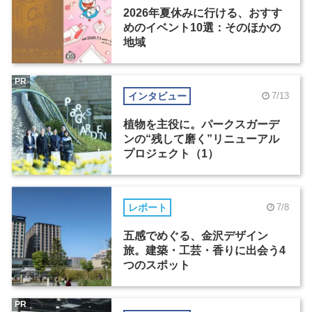
2026年夏休みに行ける、おすす
めのイベント10選：そのほかの
地域
PR
インタビュー
7/13
植物を主役に。パークスガーデ
ンの“残して磨く”リニューアル
プロジェクト（1）
レポート
7/8
五感でめぐる、金沢デザイン
旅。建築・工芸・香りに出会う4
つのスポット
PR