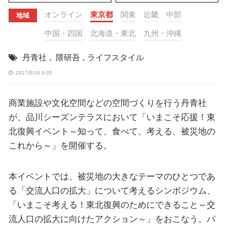
オンライン
東京都
関東
近畿
中部
地域
中国・四国
北海道・東北
九州・沖縄
丹青社
,
隈研吾
,
ライフスタイル
2017/8/18 9:05
商業施設や文化空間などの空間づくりを行う丹青社
が、品川シーズンテラスにおいて「いまこそ応援！東
北復興イベント～知って、食べて、考える、被災地の
これから～」を開催する。
本イベントでは、被災地の大きなテーマのひとつであ
る「交流人口の拡大」について考えるシンポジウム、
「いまこそ考える！東北復興のためにできること～交
流人口の拡大に向けたアクション～」をおこなう。パ