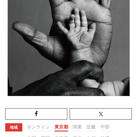
オンライン
東京都
関東
近畿
中部
地域