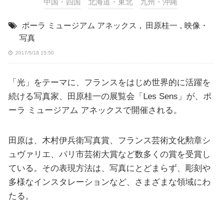
中国・四国
北海道・東北
九州・沖縄
ポーラ ミュージアム アネックス
,
田原桂一
,
映像・
写真
2017/5/18 15:50
「光」をテーマに、フランスをはじめ世界的に活躍を
続ける写真家、田原桂一の展覧会「Les Sens」が、ポ
ーラ ミュージアム アネックスで開催される。
田原は、木村伊兵衛写真賞、フランス芸術文化勲章シ
ュヴァリエ、パリ市芸術大賞など数多くの賞を受賞し
ている。その表現方法は、写真にとどまらず、彫刻や
多様なインスタレーションなど、さまざまな領域にわ
たる。