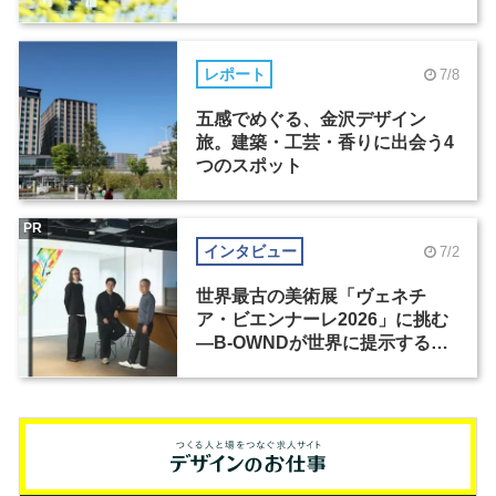
レポート
7/8
五感でめぐる、金沢デザイン
旅。建築・工芸・香りに出会う4
つのスポット
PR
インタビュー
7/2
世界最古の美術展「ヴェネチ
ア・ビエンナーレ2026」に挑む
―B-OWNDが世界に提示する美
の基準とは？（前編）