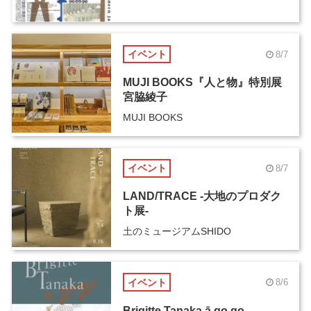
イベント
8/7
MUJI BOOKS『人と物』特別展
宮脇綾子
MUJI BOOKS
イベント
8/7
LAND/TRACE -大地のプロダク
ト展-
土のミュージアムSHIDO
イベント
8/6
Brigitte Tanaka ā go go