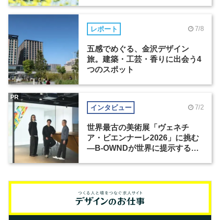
レポート
7/8
五感でめぐる、金沢デザイン
旅。建築・工芸・香りに出会う4
つのスポット
PR
インタビュー
7/2
世界最古の美術展「ヴェネチ
ア・ビエンナーレ2026」に挑む
―B-OWNDが世界に提示する美
の基準とは？（前編）