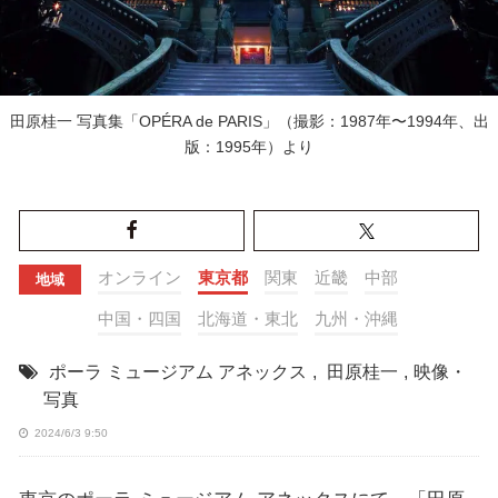
田原桂一 写真集「OPÉRA de PARIS」（撮影：1987年〜1994年、出
版：1995年）より
オンライン
東京都
関東
近畿
中部
地域
中国・四国
北海道・東北
九州・沖縄
ポーラ ミュージアム アネックス
,
田原桂一
,
映像・
写真
2024/6/3 9:50