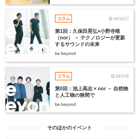
方
コラム
18/10/17
第1回：久保田晃弘×小野寺唯
（nor） － テクノロジーが更新
するサウンドの未来
be beyond
コラム
18/2/16
第0回：池上高志 × nor － 自然物
と人工物の狭間で
be beyond
そのほかのイベント