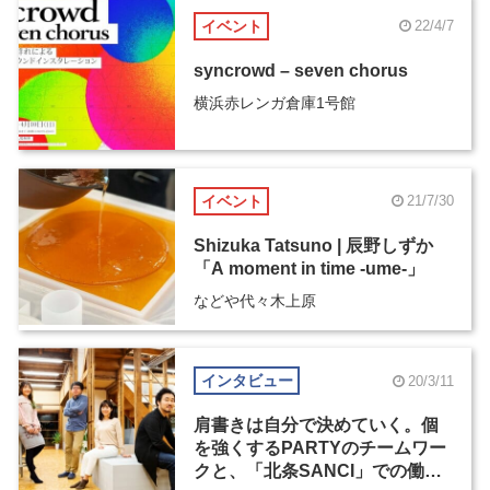
イベント
22/4/7
syncrowd – seven chorus
横浜赤レンガ倉庫1号館
イベント
21/7/30
Shizuka Tatsuno | 辰野しずか
「A moment in time -ume-」
などや代々木上原
インタビュー
20/3/11
肩書きは自分で決めていく。個
を強くするPARTYのチームワー
クと、「北条SANCI」での働き