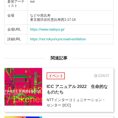
参加アーテ
nor
ィスト
会場
などや恵比寿
東京都渋谷区恵比寿西1-17-14
会場URL
https://www.nadoya.jp/
詳細URL
https://nor.tokyo/syncrowd-exhibition
関連記事
イベント
22/6/27
ICC アニュアル 2022 生命的な
ものたち
NTTインターコミュニケーション・
センター [ICC]