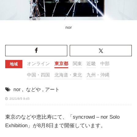
nor
オンライン
東京都
関東
近畿
中部
地域
中国・四国
北海道・東北
九州・沖縄
nor
,
などや
,
アート
2021/8/5 9:45
東京のなどや恵比寿にて、「syncrowd – nor Solo
Exhibition」が8月8日まで開催しています。