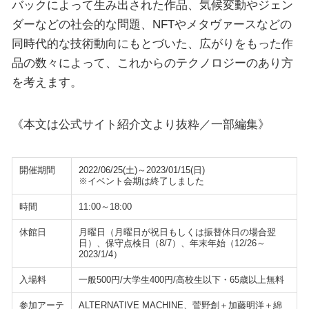
バックによって生み出された作品、気候変動やジェン
ダーなどの社会的な問題、NFTやメタヴァースなどの
同時代的な技術動向にもとづいた、広がりをもった作
品の数々によって、これからのテクノロジーのあり方
を考えます。
《本文は公式サイト紹介文より抜粋／一部編集》
開催期間
2022/06/25(土)～2023/01/15(日)
※イベント会期は終了しました
時間
11:00～18:00
休館日
月曜日（月曜日が祝日もしくは振替休日の場合翌
日）、保守点検日（8/7）、年末年始（12/26～
2023/1/4）
入場料
一般500円/大学生400円/高校生以下・65歳以上無料
参加アーテ
ALTERNATIVE MACHINE、菅野創＋加藤明洋＋綿