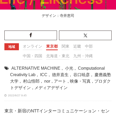
デザイン：寺井恵司
オンライン
東京都
関東
近畿
中部
地域
中国・四国
北海道・東北
九州・沖縄
ALTERNATIVE MACHINE
,
小光
,
Computational
Creativity Lab
,
ICC
,
徳井直生
,
谷口暁彦
,
慶應義塾
大学
,
村山悟郎
,
nor
,
アート
,
映像・写真
,
プロダク
トデザイン
,
メディアデザイン
2022/6/27 9:45
東京・新宿のNTTインターコミュニケーション・セン