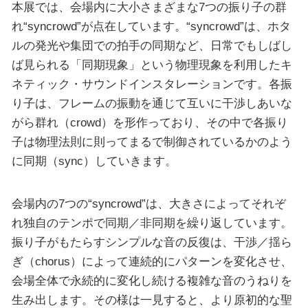
本展では、会場内に大小さまざまな7つの振り子の群
れ“syncrowd”が点在しています。“syncrowd”は、ホタ
ルの発光や集団での拍手の同期など、日常でもしばし
ば見られる「同期現象」という物理現象を利用したキ
ネティック・サウンドインスタレーションです。各振
り子は、フレームの振動を通じて互いに干渉しあいな
がら群れ（crowd）を形作っており、その中で各振り
子は物理法則に則ってまるで制御されているかのよう
に同期（sync）していきます。
会場内の7つの“syncrowd”は、大きさによってそれぞ
れ独自のテンポで同期／非同期を繰り返しています。
振り子がもたらすシンプルな音の反復は、干渉／揺ら
ぎ（chorus）によって連続的にパターンを変化させ、
会場全体で永続的に変化し続ける複雑な音のうねりを
生み出します。その様は一見すると、より原初的な聖