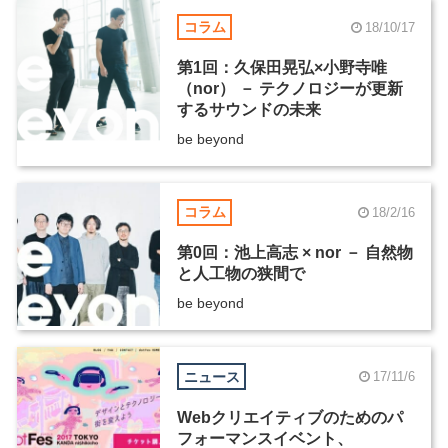
コラム
18/10/17
第1回：久保田晃弘×小野寺唯
（nor） － テクノロジーが更新
するサウンドの未来
be beyond
コラム
18/2/16
第0回：池上高志 × nor － 自然物
と人工物の狭間で
be beyond
ニュース
17/11/6
Webクリエイティブのためのパ
フォーマンスイベント、