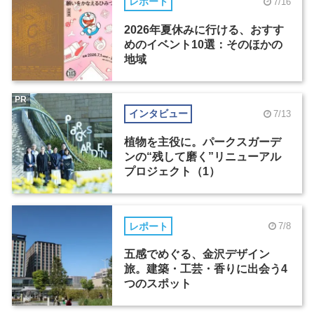
レポート
7/16
2026年夏休みに行ける、おすす
めのイベント10選：そのほかの
地域
PR
インタビュー
7/13
植物を主役に。パークスガーデ
ンの“残して磨く”リニューアル
プロジェクト（1）
レポート
7/8
五感でめぐる、金沢デザイン
旅。建築・工芸・香りに出会う4
つのスポット