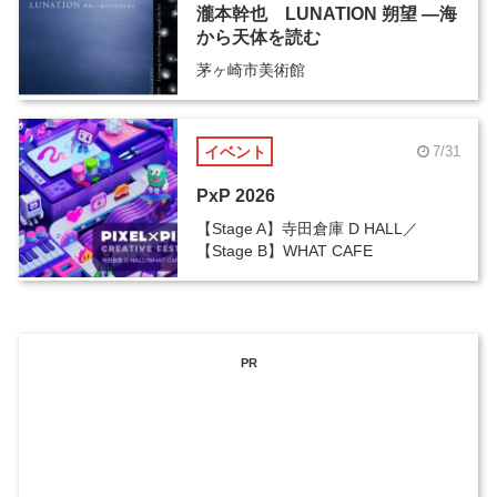
瀧本幹也 LUNATION 朔望 ―海
から天体を読む
茅ヶ崎市美術館
イベント
7/31
PxP 2026
【Stage A】寺田倉庫 D HALL／
【Stage B】WHAT CAFE
PR