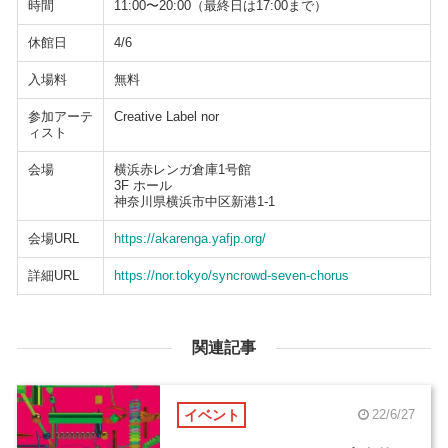
時間
11:00〜20:00（最終日は17:00まで）
休館日
4/6
入場料
無料
参加アーテ
Creative Label nor
ィスト
会場
横浜赤レンガ倉庫1号館
3F ホール
神奈川県横浜市中区新港1-1
会場URL
https://akarenga.yafjp.org/
詳細URL
https://nor.tokyo/syncrowd-seven-chorus
関連記事
イベント
22/6/27