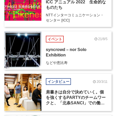
ICC アニュアル 2022 生命的な
ものたち
NTTインターコミュニケーション・
センター [ICC]
イベント
21/8/5
syncrowd – nor Solo
Exhibition
などや恵比寿
インタビュー
20/3/11
肩書きは自分で決めていく。個
を強くするPARTYのチームワー
クと、「北条SANCI」での働き
方