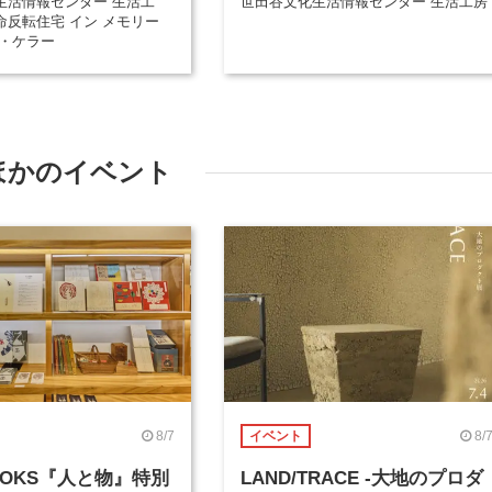
生活情報センター 生活工
世田谷文化生活情報センター 生活工房
命反転住宅 イン メモリー
ン・ケラー
ほかのイベント
8/7
8/
イベント
BOOKS『人と物』特別
LAND/TRACE -大地のプロダ