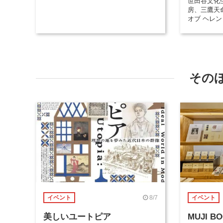
世田谷文化
房、三鷹天
オブ ヘレ
その
8/7
イベント
イベント
美しいユートピア
MUJI 