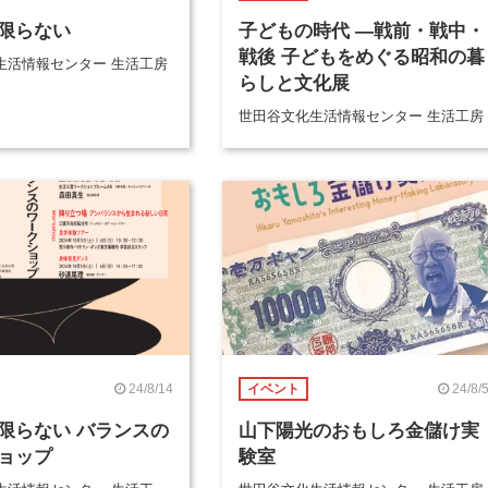
限らない
子どもの時代 ―戦前・戦中・
戦後 子どもをめぐる昭和の暮
生活情報センター 生活工房
らしと文化展
世田谷文化生活情報センター 生活工房
24/8/14
24/8/
イベント
限らない バランスの
山下陽光のおもしろ金儲け実
ョップ
験室