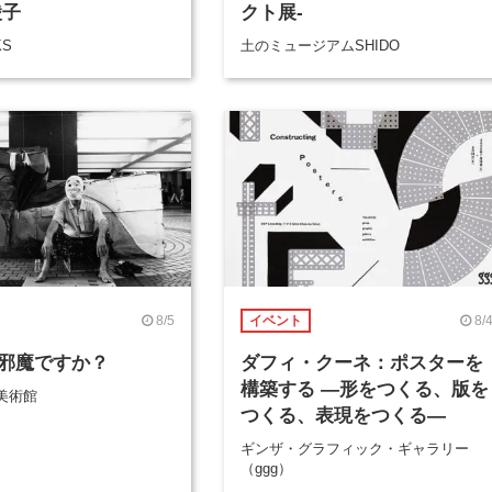
綾子
クト展-
KS
土のミュージアムSHIDO
8/5
8/
イベント
邪魔ですか？
ダフィ・クーネ：ポスターを
構築する ―形をつくる、版を
美術館
つくる、表現をつくる―
ギンザ・グラフィック・ギャラリー
（ggg）