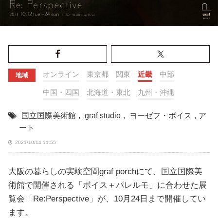
オンライン
東京都
関東
近畿
中部
地域
中国・四国
北海道・東北
九州・沖縄
国立国際美術館
,
graf studio
,
ヨーゼフ・ボイス
,
ア
ート
2021/10/14 11:55
大阪の暮らしの実験空間graf porchにて、国立国際美
術館で開催される「ボイス＋パレルモ」に合わせた展
覧会「Re:Perspective」が、10月24日まで開催してい
ます。