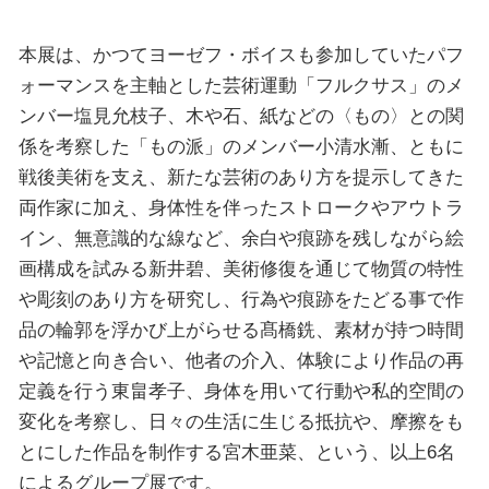
本展は、かつてヨーゼフ・ボイスも参加していたパフ
ォーマンスを主軸とした芸術運動「フルクサス」のメ
ンバー塩見允枝子、木や石、紙などの〈もの〉との関
係を考察した「もの派」のメンバー小清水漸、ともに
戦後美術を支え、新たな芸術のあり方を提示してきた
両作家に加え、身体性を伴ったストロークやアウトラ
イン、無意識的な線など、余白や痕跡を残しながら絵
画構成を試みる新井碧、美術修復を通じて物質の特性
や彫刻のあり方を研究し、行為や痕跡をたどる事で作
品の輪郭を浮かび上がらせる髙橋銑、素材が持つ時間
や記憶と向き合い、他者の介入、体験により作品の再
定義を行う東畠孝子、身体を用いて行動や私的空間の
変化を考察し、日々の生活に生じる抵抗や、摩擦をも
とにした作品を制作する宮木亜菜、という、以上6名
によるグループ展です。