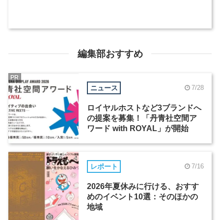
編集部おすすめ
PR
ニュース
7/28
ロイヤルホストなど3ブランドへ
の提案を募集！「丹青社空間ア
ワード with ROYAL」が開始
レポート
7/16
2026年夏休みに行ける、おすす
めのイベント10選：そのほかの
地域