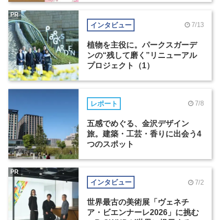
PR
インタビュー
7/13
植物を主役に。パークスガーデ
ンの“残して磨く”リニューアル
プロジェクト（1）
レポート
7/8
五感でめぐる、金沢デザイン
旅。建築・工芸・香りに出会う4
つのスポット
PR
インタビュー
7/2
世界最古の美術展「ヴェネチ
ア・ビエンナーレ2026」に挑む