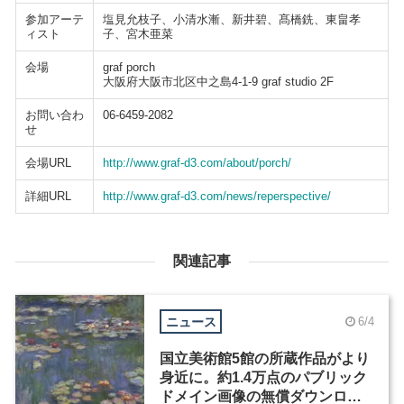
参加アーテ
塩見允枝子、小清水漸、新井碧、髙橋銑、東畠孝
ィスト
子、宮木亜菜
会場
graf porch
大阪府大阪市北区中之島4-1-9 graf studio 2F
お問い合わ
06-6459-2082
せ
会場URL
http://www.graf-d3.com/about/porch/
詳細URL
http://www.graf-d3.com/news/reperspective/
関連記事
ニュース
6/4
国立美術館5館の所蔵作品がより
身近に。約1.4万点のパブリック
ドメイン画像の無償ダウンロー