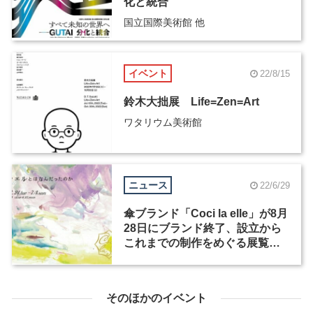
化と統合
国立国際美術館 他
イベント
22/8/15
鈴木大拙展 Life=Zen=Art
ワタリウム美術館
ニュース
22/6/29
傘ブランド「Coci la elle」が8月
28日にブランド終了、設立から
これまでの制作をめぐる展覧会
が7月3日まで開催
そのほかのイベント