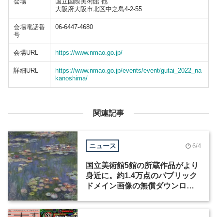
会場
国立国際美術館 他
大阪府大阪市北区中之島4-2-55
会場電話番
06-6447-4680
号
会場URL
https://www.nmao.go.jp/
詳細URL
https://www.nmao.go.jp/events/event/gutai_2022_na
kanoshima/
関連記事
ニュース
6/4
国立美術館5館の所蔵作品がより
身近に。約1.4万点のパブリック
ドメイン画像の無償ダウンロー
ドが開始