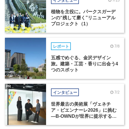
インタビュー
7/13
植物を主役に。パークスガーデ
ンの“残して磨く”リニューアル
プロジェクト（1）
レポート
7/8
五感でめぐる、金沢デザイン
旅。建築・工芸・香りに出会う4
つのスポット
PR
インタビュー
7/2
世界最古の美術展「ヴェネチ
ア・ビエンナーレ2026」に挑む
―B-OWNDが世界に提示する美
の基準とは？（前編）