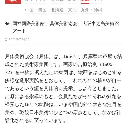
中国・四国
北海道・東北
九州・沖縄
国立国際美術館
,
具体美術協会
,
大阪中之島美術館
,
アート
2022/9/7 14:20
具体美術協会（具体）は、1954年、兵庫県の芦屋で結
成された美術家集団です。画家の吉原治良（1905-
72）を中核に据えたこの集団は、絵画をはじめとする
多様な造形実践をとおして、「われわれの精神が自由
であるという証を具体的に提示」しようとしました。
吉原による指導のもと、会員たちがそれぞれの独創を
模索した18年の軌跡は、いまや国内外で大きな注目を
集め、戦後日本美術のひとつの原点として、なかば神
話化されるに至っています。