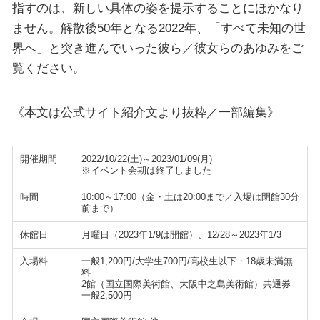
指すのは、新しい具体の姿を提示することにほかなり
ません。解散後50年となる2022年、「すべて未知の世
界へ」と突き進んでいった彼ら／彼女らのあゆみをご
覧ください。
《本文は公式サイト紹介文より抜粋／一部編集》
開催期間
2022/10/22(土)～2023/01/09(月)
※イベント会期は終了しました
時間
10:00～17:00（金・土は20:00まで／入場は閉館30分
前まで）
休館日
月曜日（2023年1/9は開館）、12/28～2023年1/3
入場料
一般1,200円/大学生700円/高校生以下・18歳未満無
料
2館（国立国際美術館、大阪中之島美術館）共通券
一般2,500円