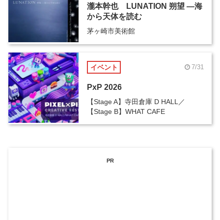
瀧本幹也 LUNATION 朔望 ―海
から天体を読む
茅ヶ崎市美術館
イベント
7/31
PxP 2026
【Stage A】寺田倉庫 D HALL／
【Stage B】WHAT CAFE
PR