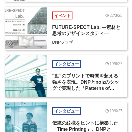
イベント
22/3/23
FUTURE-SPECT Lab. ―素材と
思考のデザインスタディ―
DNPプラザ
インタビュー
19/6/27
“動”のプリントで時間を超える
強さを表現。DNPとnoizのタッ
グで実現した「Patterns of
Nature」
インタビュー
19/6/27
伝統の紋様をヒントに構築した
「Time Printing」。DNPと