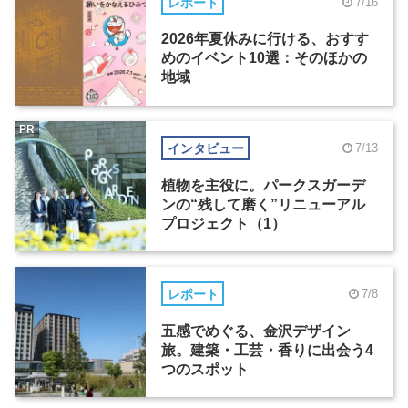
レポート
7/16
2026年夏休みに行ける、おすす
めのイベント10選：そのほかの
地域
PR
インタビュー
7/13
植物を主役に。パークスガーデ
ンの“残して磨く”リニューアル
プロジェクト（1）
レポート
7/8
五感でめぐる、金沢デザイン
旅。建築・工芸・香りに出会う4
つのスポット