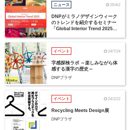
ニュース
25/4/2
DNPがミラノデザインウィーク
のトレンドを紹介するセミナー
「Global Interior Trend 2025」
を6月12日に開催
イベント
24/7/24
字感探検ラボ ～楽しみながら体
感する漢字の歴史～
DNPプラザ
イベント
24/2/22
Recycling Meets Design展
DNPプラザ