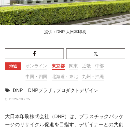
提供：DNP 大日本印刷
オンライン
東京都
関東
近畿
中部
地域
中国・四国
北海道・東北
九州・沖縄
DNP
,
DNPプラザ
,
プロダクトデザイン
2022/7/29 9:25
大日本印刷株式会社（DNP）は、プラスチックパッケ
ージのリサイクル促進を目指す、デザイナーとの共創