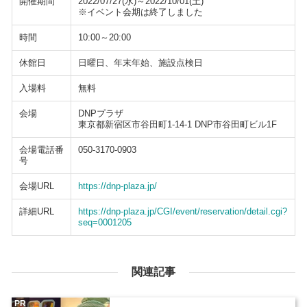
開催期間
2022/07/27(水)～2022/10/01(土)
※イベント会期は終了しました
時間
10:00～20:00
休館日
日曜日、年末年始、施設点検日
入場料
無料
会場
DNPプラザ
東京都新宿区市谷田町1-14-1 DNP市谷田町ビル1F
会場電話番
050-3170-0903
号
会場URL
https://dnp-plaza.jp/
詳細URL
https://dnp-plaza.jp/CGI/event/reservation/detail.cgi?
seq=0001205
関連記事
PR