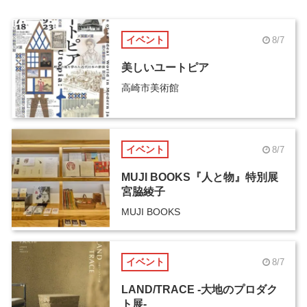
イベント
8/7
美しいユートピア
高崎市美術館
イベント
8/7
MUJI BOOKS『人と物』特別展
宮脇綾子
MUJI BOOKS
イベント
8/7
LAND/TRACE -大地のプロダク
ト展-