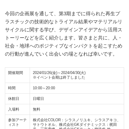
今回の企画展を通して、第3期までに得られた再生プ
ラスチックの技術的なトライアル結果やマテリアルリ
サイクルに関する学び、デザインアイデアから活用ス
トーリーなどを広く紹介します。皆さまと共に、人・
社会・地球へのポジティブなインパクトを起こすため
の行動が進んでいく出会いの場となれば幸いです。
開催期間
2024/01/26(金)～2024/04/30(火)
※イベント会期は終了しました
時間
10:00～20:00
休館日
日曜日
入場料
無料
参加アーテ
株式会社COLOR：シラスノリユキ、シラスアキコ、
ィスト
サトウトオル、株式会社GKダイナミックス：梶田