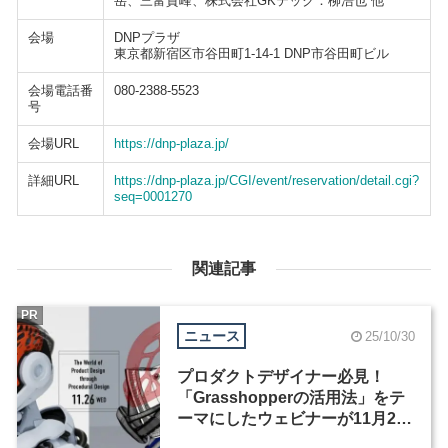
岳、三富貴峰、株式会社GKテック：柳浩也 他
会場
DNPプラザ
東京都新宿区市谷田町1-14-1 DNP市谷田町ビル
会場電話番
080-2388-5523
号
会場URL
https://dnp-plaza.jp/
詳細URL
https://dnp-plaza.jp/CGI/event/reservation/detail.cgi?
seq=0001270
関連記事
PR
ニュース
25/10/30
プロダクトデザイナー必見！
「Grasshopperの活用法」をテ
ーマにしたウェビナーが11月26
日に開催