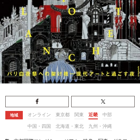
オンライン
東京都
関東
近畿
中部
地域
中国・四国
北海道・東北
九州・沖縄