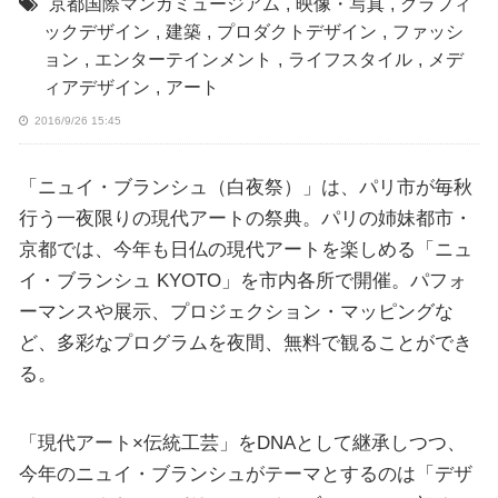
京都国際マンガミュージアム
,
映像・写真
,
グラフィ
ックデザイン
,
建築
,
プロダクトデザイン
,
ファッシ
ョン
,
エンターテインメント
,
ライフスタイル
,
メデ
ィアデザイン
,
アート
2016/9/26 15:45
「ニュイ・ブランシュ（白夜祭）」は、パリ市が毎秋
行う一夜限りの現代アートの祭典。パリの姉妹都市・
京都では、今年も日仏の現代アートを楽しめる「ニュ
イ・ブランシュ KYOTO」を市内各所で開催。パフォ
ーマンスや展示、プロジェクション・マッピングな
ど、多彩なプログラムを夜間、無料で観ることができ
る。
「現代アート×伝統工芸」をDNAとして継承しつつ、
今年のニュイ・ブランシュがテーマとするのは「デザ