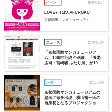
イベント
16/11/17
LOVE♥りぼん♥FUROKU
京都国際マンガミュージアム
ニュース
16/10/24
「京都国際マンガミュージア
ム」10周年記念企画展、「養老
孟司・宮崎駿 ふたり展」が10月
30日から開催
レポート
15/3/25
京都国際マンガミュージアムの
壁面に毎夜出現、横山裕一氏の
自身初となるプロジェクション
マッピング