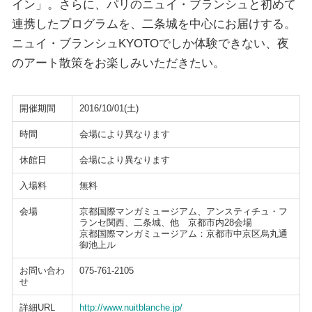
イン」。さらに、パリのニュイ・ブランシュと初めて
連携したプログラムを、二条城を中心にお届けする。
ニュイ・ブランシュKYOTOでしか体験できない、夜
のアート散策をお楽しみいただきたい。
開催期間
2016/10/01(土)
時間
会場により異なります
休館日
会場により異なります
入場料
無料
会場
京都国際マンガミュージアム、アンスティチュ・フ
ランセ関西、二条城、他 京都市内28会場
京都国際マンガミュージアム：京都市中京区烏丸通
御池上ル
お問い合わ
075-761-2105
せ
詳細URL
http://www.nuitblanche.jp/