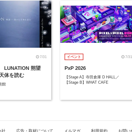
7/31
7/3
イベント
LUNATION 朔望
PxP 2026
天体を読む
【Stage A】寺田倉庫 D HALL／
【Stage B】WHAT CAFE
術館
会社
広告・取材について
メルマガ
利用規約
お問い