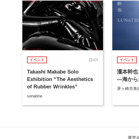
8/4
イベント
イベント
Takashi Makabe Solo
瀧本幹也 
Exhibition “The Aesthetics
―海から
of Rubber Wrinkles”
茅ヶ崎市美
sonatine
運営