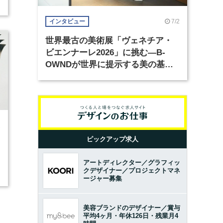
7/2
インタビュー
世界最古の美術展「ヴェネチア・
ビエンナーレ2026」に挑む―B-
OWNDが世界に提示する美の基準
とは？（前編）
1
ピックアップ求人
アートディレクター／グラフィッ
クデザイナー／プロジェクトマネ
ージャー募集
美容ブランドのデザイナー／賞与
平均4ヶ月・年休126日・残業月4