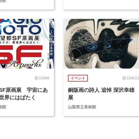
術館
19/8/8
18/8/2
イベント
SF原画展 宇宙にあ
銅版画の詩人 追悼 深沢幸雄
世界にはばたく
展
術館
山梨県立美術館