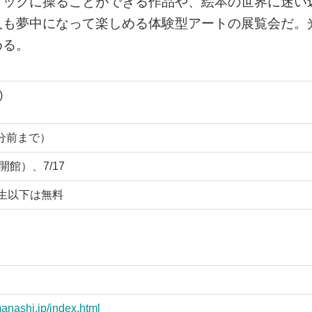
ミックに操ることができる作品や、絵本の世界に迷い
人も夢中になって楽しめる体験型アートの展覧会だ。
める。
)
0分前まで）
開館）、7/17
高校生以下は無料
anashi.jp/index.html