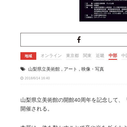
オンライン
東京都
関東
近畿
中部
中
地域
山梨県立美術館
,
アート
,
映像・写真
2018/6/14 16:40
山梨県立美術館の開館40周年を記念して、
開催される。