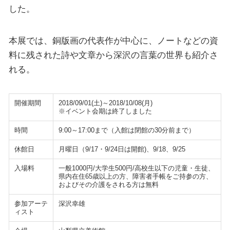
した。
本展では、銅版画の代表作が中心に、ノートなどの資
料に残された詩や文章から深沢の言葉の世界も紹介さ
れる。
開催期間
2018/09/01(土)～2018/10/08(月)
※イベント会期は終了しました
時間
9:00～17:00まで（入館は閉館の30分前まで）
休館日
月曜日（9/17・9/24日は開館)、9/18、9/25
入場料
一般1000円/大学生500円/高校生以下の児童・生徒、
県内在住65歳以上の方、障害者手帳をご持参の方、
およびその介護をされる方は無料
参加アーテ
深沢幸雄
ィスト