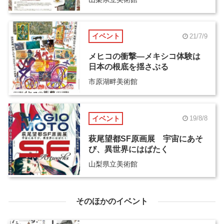
イベント
21/7/9
メヒコの衝撃―メキシコ体験は
日本の根底を揺さぶる
市原湖畔美術館
イベント
19/8/8
萩尾望都SF原画展 宇宙にあそ
び、異世界にはばたく
山梨県立美術館
そのほかのイベント