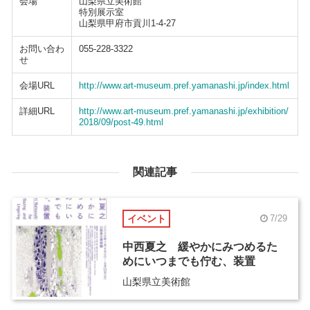
会場
山梨県立美術館
特別展示室
山梨県甲府市貢川1-4-27
お問い合わ
055-228-3322
せ
会場URL
http://www.art-museum.pref.yamanashi.jp/index.html
詳細URL
http://www.art-museum.pref.yamanashi.jp/exhibition/
2018/09/post-49.html
関連記事
イベント
7/29
中西夏之 緩やかにみつめるた
めにいつまでも佇む、装置
山梨県立美術館