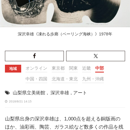
深沢幸雄《凍れる歩廊（ベーリング海峡）》1978年
オンライン
東京都
関東
近畿
中部
地域
中国・四国
北海道・東北
九州・沖縄
山梨県立美術館
,
深沢幸雄
,
アート
2018/8/21 14:15
山梨県出身の深沢幸雄は、1,000点を超える銅版画の
ほか、油彩画、陶芸、ガラス絵など数多くの作品を残