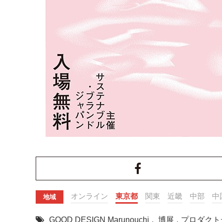
オンライン
東京都
関東
近畿
中部
中
地域
GOOD DESIGN Marunouchi
,
博展
,
プロダクト