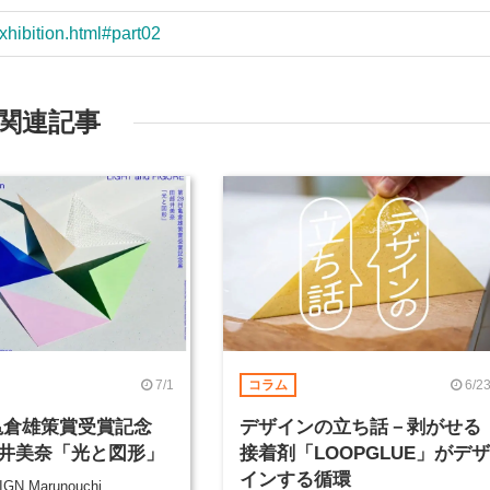
xhibition.html#part02
関連記事
7/1
6/2
コラム
 亀倉雄策賞受賞記念
デザインの立ち話－剥がせる
井美奈「光と図形」
接着剤「LOOPGLUE」がデザ
インする循環
GN Marunouchi