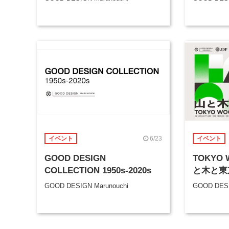
6/23
イベント
イベント
GOOD DESIGN
TOKYO W
COLLECTION 1950s-2020s
と木と東
GOOD DESIGN Marunouchi
GOOD DESI