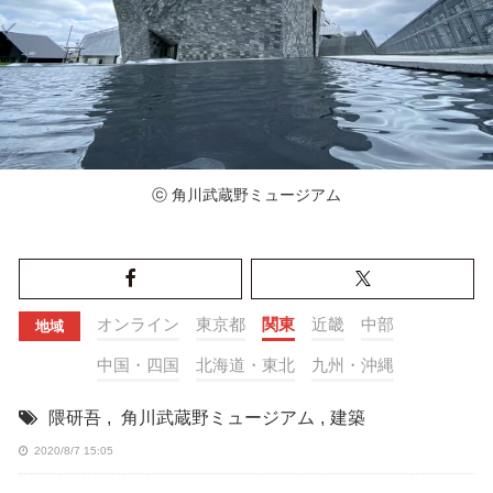
ⓒ 角川武蔵野ミュージアム
オンライン
東京都
関東
近畿
中部
地域
中国・四国
北海道・東北
九州・沖縄
隈研吾
,
角川武蔵野ミュージアム
,
建築
2020/8/7 15:05