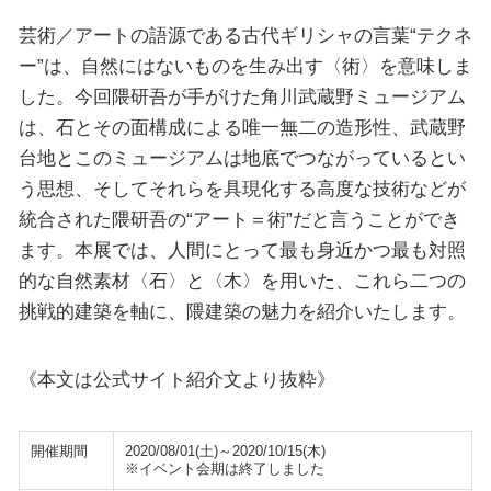
芸術／アートの語源である古代ギリシャの言葉“テクネ
ー”は、自然にはないものを生み出す〈術〉を意味しま
した。今回隈研吾が手がけた角川武蔵野ミュージアム
は、石とその面構成による唯一無二の造形性、武蔵野
台地とこのミュージアムは地底でつながっているとい
う思想、そしてそれらを具現化する高度な技術などが
統合された隈研吾の“アート＝術”だと言うことができ
ます。本展では、人間にとって最も身近かつ最も対照
的な自然素材〈石〉と〈木〉を用いた、これら二つの
挑戦的建築を軸に、隈建築の魅力を紹介いたします。
《本文は公式サイト紹介文より抜粋》
開催期間
2020/08/01(土)～2020/10/15(木)
※イベント会期は終了しました