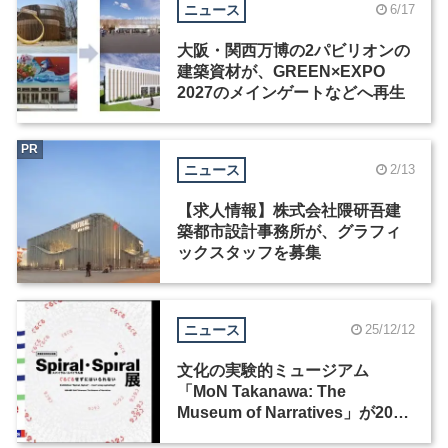
ニュース
6/17
大阪・関西万博の2パビリオンの
建築資材が、GREEN×EXPO
2027のメインゲートなどへ再生
PR
ニュース
2/13
【求人情報】株式会社隈研吾建
築都市設計事務所が、グラフィ
ックスタッフを募集
ニュース
25/12/12
文化の実験的ミュージアム
「MoN Takanawa: The
Museum of Narratives」が2026
年3月28日にオープン