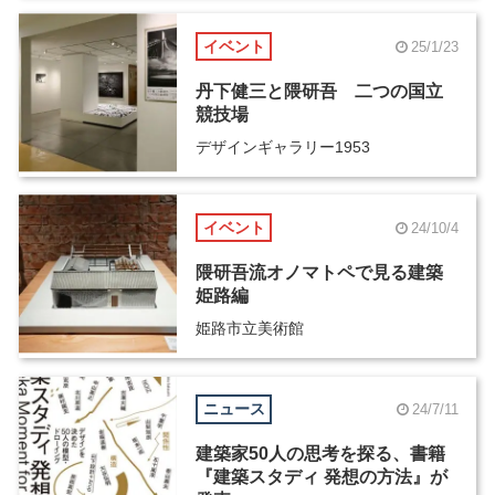
イベント
25/1/23
丹下健三と隈研吾 二つの国立
競技場
デザインギャラリー1953
イベント
24/10/4
隈研吾流オノマトペで見る建築
姫路編
姫路市立美術館
ニュース
24/7/11
建築家50人の思考を探る、書籍
『建築スタディ 発想の方法』が