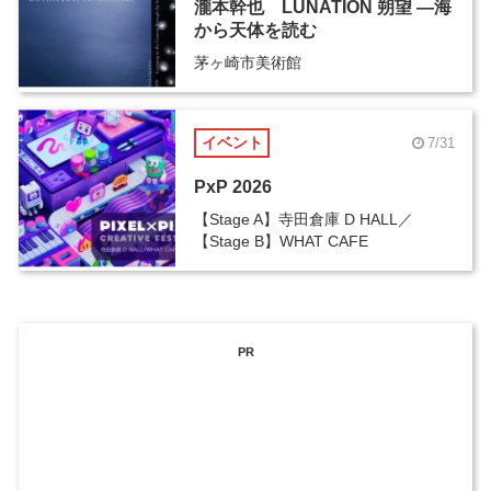
瀧本幹也 LUNATION 朔望 ―海
から天体を読む
茅ヶ崎市美術館
イベント
7/31
PxP 2026
【Stage A】寺田倉庫 D HALL／
【Stage B】WHAT CAFE
PR