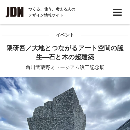
INTERVIEW
つくる、使う、考える人の
デザイン情報サイト
インタビュー
REPORT
イベント
レポート
隈研吾／大地とつながるアート空間の誕
COLUMN
生―石と木の超建築
コラム
角川武蔵野ミュージアム竣工記念展