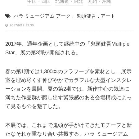
中国・四国
北海道・東北
九州・沖縄
ハラ ミュージアム アーク
,
鬼頭健吾
,
アート
2017/9/19 13:30
2017年、通年企画として継続中の「鬼頭健吾Multiple
Star」展の第3弾が開催される。
春の第1期では1,300本のフラフープを素材とし、展示
室を埋め尽くす伸びやかでカラフルな大型インスタレ
ーションを展開。夏の第2期では、新作中心の気迫に
満ちた作品群が醸し出す緊張感のある会場構成によっ
て見るものを魅了した。
本展では、これまで鬼頭が手がけてきたモチーフと新
たなそれが重なり合い共振する、ハラ ミュージアム