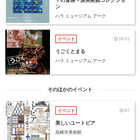
Ｙの冒険－原美術館コレクショ
ン
ハラ ミュージアム アーク
イベント
18/7/2
うごくとまる
ハラ ミュージアム アーク
そのほかのイベント
イベント
8/7
美しいユートピア
高崎市美術館