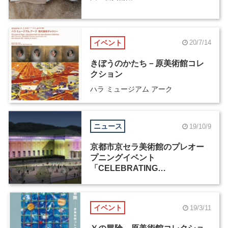
イベント
20/7/14
きぼうのかたち－原美術館コレ
クション
ハラ ミュージアム アーク
ニュース
19/10/9
京都市京セラ美術館のプレオー
プニングイベント
「CELEBRATING
COLORS！」が12月より開催
イベント
19/3/11