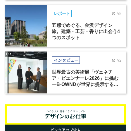
レポート
7/8
五感でめぐる、金沢デザイン
旅。建築・工芸・香りに出会う4
つのスポット
PR
インタビュー
7/2
世界最古の美術展「ヴェネチ
ア・ビエンナーレ2026」に挑む
―B-OWNDが世界に提示する美
の基準とは？（前編）
ピックアップ求人