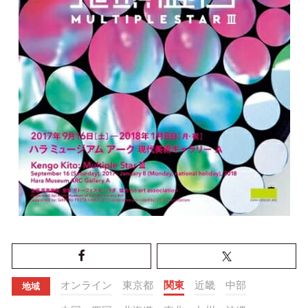
オンライン
東京都
関東
近畿
中部
地域