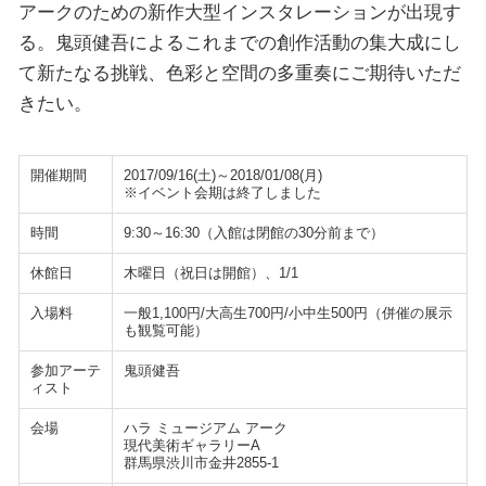
アークのための新作大型インスタレーションが出現す
る。鬼頭健吾によるこれまでの創作活動の集大成にし
て新たなる挑戦、色彩と空間の多重奏にご期待いただ
きたい。
開催期間
2017/09/16(土)～2018/01/08(月)
※イベント会期は終了しました
時間
9:30～16:30（入館は閉館の30分前まで）
休館日
木曜日（祝日は開館）、1/1
入場料
一般1,100円/大高生700円/小中生500円（併催の展示
も観覧可能）
参加アーテ
鬼頭健吾
ィスト
会場
ハラ ミュージアム アーク
現代美術ギャラリーA
群馬県渋川市金井2855-1