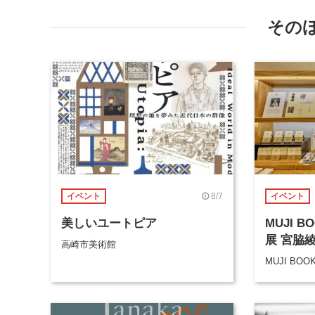
その
8/7
イベント
イベント
美しいユートピア
MUJI 
展 宮脇
高崎市美術館
MUJI BOO