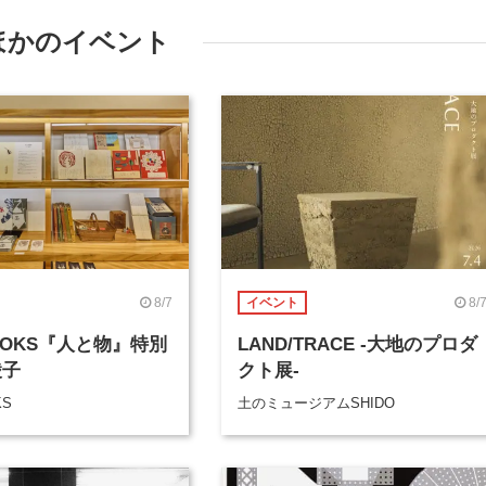
ほかのイベント
8/7
8/
イベント
BOOKS『人と物』特別
LAND/TRACE -大地のプロダ
綾子
クト展-
KS
土のミュージアムSHIDO