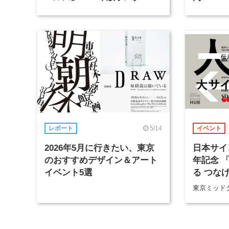
完成
5/14
レポート
イベント
2026年5月に行きたい、東京
日本サイ
のおすすめデザイン＆アート
年記念 
イベント5選
る つなげる
× Story
東京ミッド