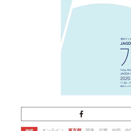
オンライン
東京都
関東
近畿
中部
中
地域