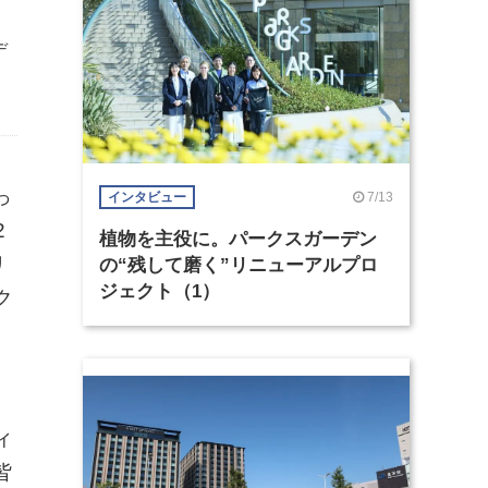
デ
っ
7/13
インタビュー
2
植物を主役に。パークスガーデン
リ
の“残して磨く”リニューアルプロ
ジェクト（1）
ク
ィ
皆