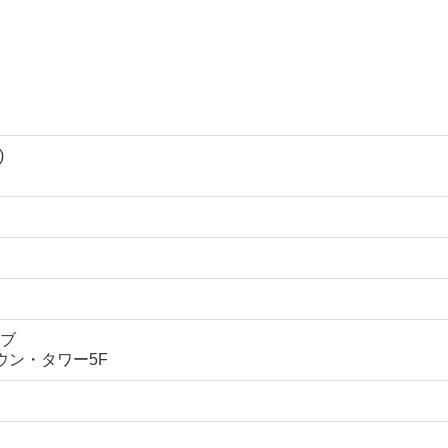
)
ブ
タウン・タワー5F