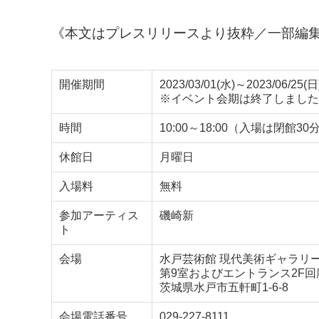
《本文はプレスリリースより抜粋／一部編
開催期間
2023/03/01(水)～2023/06/25(日
※イベント会期は終了しました
時間
10:00～18:00（入場は閉館3
休館日
月曜日
入場料
無料
参加アーティス
磯崎新
ト
会場
水戸芸術館 現代美術ギャラリ
第9室およびエントランス2F回
茨城県水戸市五軒町1-6-8
会場電話番号
029-227-8111