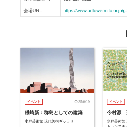
会場URL
https://www.arttowermito.or.jp/ga
25/9/19
イベント
イベント
磯崎新：群島としての建築
今村源 
水戸芸術館 現代美術ギャラリー
水戸芸術館
トランスホ