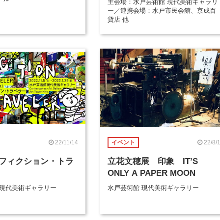
主会場：水戸芸術館 現代美術ギャラリ
ー／連携会場：水戸市民会館、京成百
貨店 他
22/11/14
22/8/
イベント
フィクション・トラ
立花文穂展 印象 IT’S
ONLY A PAPER MOON
 現代美術ギャラリー
水戸芸術館 現代美術ギャラリー