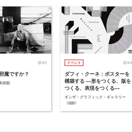
8/5
8/
イベント
邪魔ですか？
ダフィ・クーネ：ポスターを
構築する ―形をつくる、版を
美術館
つくる、表現をつくる―
ギンザ・グラフィック・ギャラリー
（ggg）