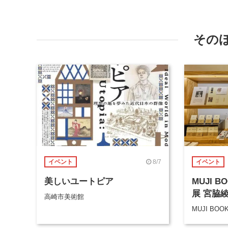
その
8/7
イベント
イベント
美しいユートピア
MUJI 
展 宮脇
高崎市美術館
MUJI BOO