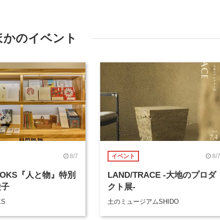
ほかのイベント
8/7
8/
イベント
BOOKS『人と物』特別
LAND/TRACE -大地のプロダ
綾子
クト展-
KS
土のミュージアムSHIDO