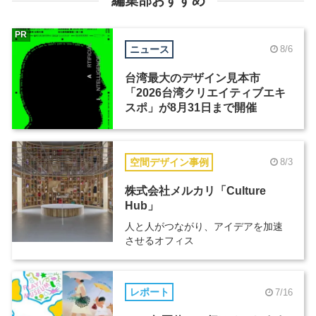
編集部おすすめ
PR
ニュース
8/6
台湾最大のデザイン見本市
「2026台湾クリエイティブエキ
スポ」が8月31日まで開催
空間デザイン事例
8/3
株式会社メルカリ「Culture
Hub」
人と人がつながり、アイデアを加速
させるオフィス
レポート
7/16