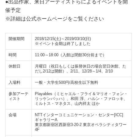
●出品作家、来日アーティストらによるイベントを開
催予定
※詳細は公式ホームページをご覧ください
開催期間
2018/12/15(土)～2019/03/10(日)
※イベント会期は終了しました
時間
11:00～18:00（入館は閉館30分前まで）
休館日
月曜日（祝日もしくは振替休日の場合翌日休館、た
だし2/12は開館）、2/11、12/28～1/4、2/10
入場料
一般・大学生500円/高校生以下無料
参加アーテ
Playables（ミヒャエル・フライ＆マリオ・フォン・
ィスト
リッケンバッハ）、和田 淳、ハルン・ファロッキ、
ミルトス・マネタス、山内祥太 ほか
会場
NTTインターコミュニケーション・センター[ICC]
ギャラリーA
東京都新宿区西新宿3-20-2 東京オペラシティタワー
4F