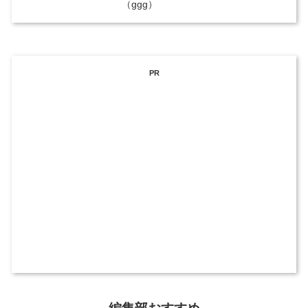
（ggg）
PR