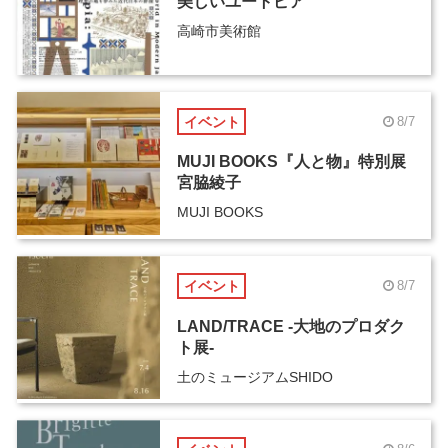
美しいユートピア
高崎市美術館
イベント
8/7
MUJI BOOKS『人と物』特別展
宮脇綾子
MUJI BOOKS
イベント
8/7
LAND/TRACE -大地のプロダク
ト展-
土のミュージアムSHIDO