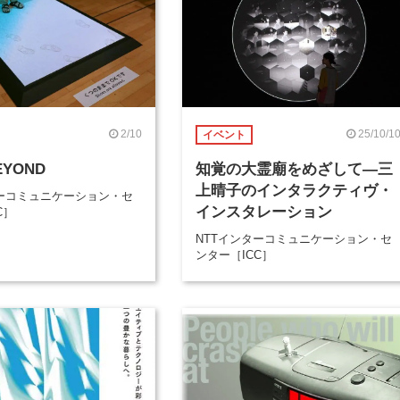
2/10
25/10/1
イベント
YOND
知覚の大霊廟をめざして―三
上晴子のインタラクティヴ・
ターコミュニケーション・セ
インスタレーション
C］
NTTインターコミュニケーション・セ
ンター［ICC］