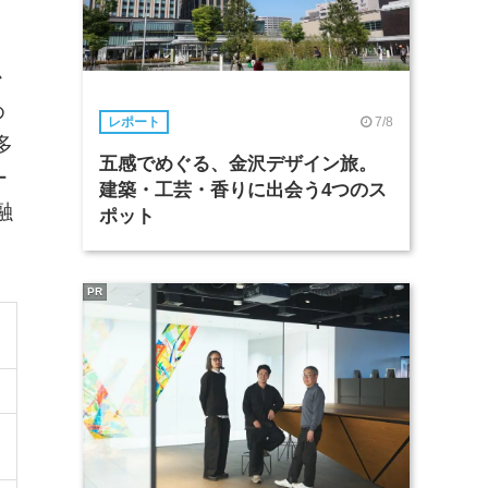
か
め
7/8
レポート
多
五感でめぐる、金沢デザイン旅。
ー
建築・工芸・香りに出会う4つのス
融
ポット
PR