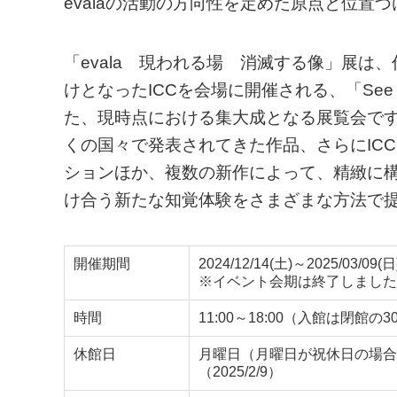
evalaの活動の方向性を定めた原点と位置
「evala 現われる場 消滅する像」展
けとなったICCを会場に開催される、「See b
た、現時点における集大成となる展覧会で
くの国々で発表されてきた作品、さらにIC
ションほか、複数の新作によって、精緻に
け合う新たな知覚体験をさまざまな方法で
開催期間
2024/12/14(土)～2025/03/09(日
※イベント会期は終了しました
時間
11:00～18:00（入館は閉館の
休館日
月曜日（月曜日が祝休日の場合は翌
（2025/2/9）