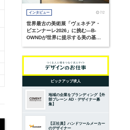
7/2
インタビュー
世界最古の美術展「ヴェネチア・
ビエンナーレ2026」に挑む―B-
OWNDが世界に提示する美の基準
とは？（前編）
ピックアップ求人
地域の企業をブランディング【外
部ブレーン AD・デザイナー募
集】
【正社員】ハンドツールメーカー
のデザイナー