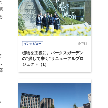
と
聴
る
。
、
7/13
インタビュー
植物を主役に。パークスガーデン
さ
の“残して磨く”リニューアルプロ
し
ジェクト（1）
高
る