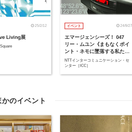
25/2/12
24/9/2
イベント
ive Living展
エマージェンシーズ！ 047
リー・ムユン《まもなくポイ
 Square
ント・ネモに墜落する私た
ち》
NTTインターコミュニケーション・セ
ンター［ICC］
ほかのイベント