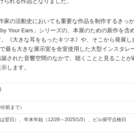
づけられる作品となりました。
は、作家の活動史においても重要な作品を制作するきっ
y Your Ears」シリーズの、本展のための新作を含
す。《大きな耳をもったキツネ》や、そこから発展し
Cで最も大きな展示室を全室使用した大型インスタレ
構築された音響空間のなかで、聴くことと見ることが
提示します。
)
30分前まで）
日）、年末年始（12/28～2025/1/3）、ビル保守点検日