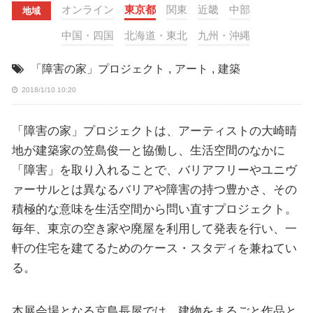
オンライン
東京都
関東
近畿
中部
地域
中国・四国
北海道・東北
九州・沖縄
「障害の家」プロジェクト
,
アート
,
建築
2018/1/10 10:20
「障害の家」プロジェクトは、アーティストの大崎晴
地が建築家の笠島俊一と協働し、生活空間のなかに
「障害」を取り入れることで、バリアフリーやユニヴ
ァーサルとは異なるバリアや障害の持つ豊かさ、その
積極的な意味を生活空間から問い直すプロジェクト。
毎年、東京の空き家や廃屋を利用して発表を行い、一
軒の住宅を建てるためのケース・スタディを兼ねてい
る。
本展会場となる京島長屋では、建物をまるごと作品と