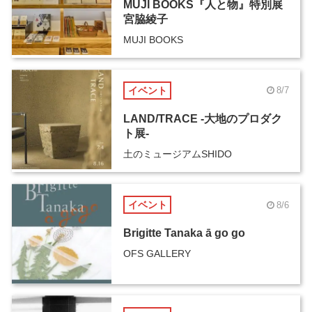
MUJI BOOKS『人と物』特別展
宮脇綾子
MUJI BOOKS
イベント
8/7
LAND/TRACE -大地のプロダク
ト展-
土のミュージアムSHIDO
イベント
8/6
Brigitte Tanaka ā go go
OFS GALLERY