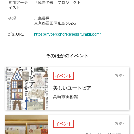
参加アーテ
「障害の家」プロジェクト
ィスト
会場
京島長屋
東京都墨田区京島3-62-6
詳細URL
https://hyperconcreteness.tumblr.com/
そのほかのイベント
イベント
8/7
美しいユートピア
高崎市美術館
イベント
8/7