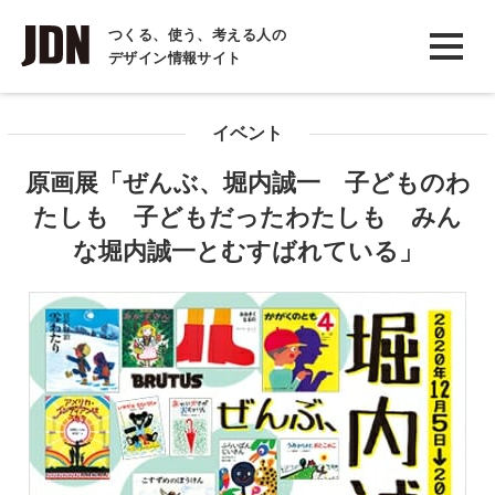
INTERVIEW
つくる、使う、考える人の
デザイン情報サイト
インタビュー
REPORT
イベント
レポート
原画展「ぜんぶ、堀内誠一 子どものわ
COLUMN
たしも 子どもだったわたしも みん
コラム
な堀内誠一とむすばれている」