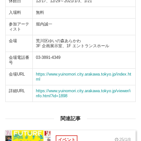
休館日
12/17、12/29～2021/1/3、1/21
入場料
無料
参加アーテ
堀内誠一
ィスト
会場
荒川区ゆいの森あらかわ
3F 企画展示室、1F エントランスホール
会場電話番
03-3891-4349
号
会場URL
https://www.yuinomori.city.arakawa.tokyo.jp/index.ht
ml
詳細URL
https://www.yuinomori.city.arakawa.tokyo.jp/viewer/i
nfo.html?id=1898
関連記事
イベント
25/1/8