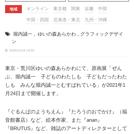
オンライン
東京都
関東
近畿
中部
地域
中国・四国
北海道・東北
九州・沖縄
堀内誠一
,
ゆいの森あらかわ
,
グラフィックデザイ
ン
2020/11/24 13:55
東京・荒川区ゆいの森あらかわにて、原画展「ぜん
ぶ、堀内誠一 子どものわたしも 子どもだったわた
しも みんな堀内誠一とむすばれている」が2021年1
月24日まで開催します。
『ぐるんぱのようちえん』『たろうのおでかけ』（福
音館書店）など、絵本作家、また『anan』
『BRUTUS』など、雑誌のアートディレクターとして