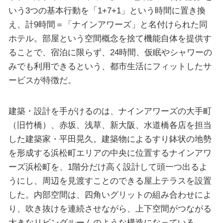
いう3つの基本行動を「1+7+1」という時間に置き換
え、計9時間＝「ナインアワーズ」と名付けられた同
ホテル。部屋という空間概念を捨て機能自体を提供す
ることで、宿泊に限らず、24時間、仮眠やシャワーの
みでも利用できるという、都市生活にフィットしたサ
ービスが特徴だ。
建築・設計を手がけるのは、ナインアワーズの大手町
（旧竹橋）、赤坂、浅草、新大阪、水道橋各店を担当
した建築家・平田晃久。建築物によるすり鉢状の地勢
を形成する浜松町エリアの中央に位置するナインアワ
ーズ浜松町を、1階分だけ高く設計して頭一つ出るよ
うにし、周辺を見渡すことのできる屋上テラスを設置
した。内部空間は、四角いグリットの組み合わせによ
り、吹き抜けを連続させながら、上下空間がつながる
大きなリビングルームのような構造になっている。