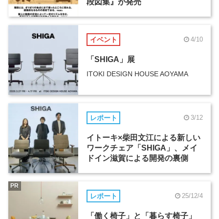
段図集』が発売
イベント
4/10
「SHIGA」展
ITOKI DESIGN HOUSE AOYAMA
レポート
3/12
イトーキ×柴田文江による新しい
ワークチェア「SHIGA」、メイ
ドイン滋賀による開発の裏側
PR
レポート
25/12/4
「働く椅子」と「暮らす椅子」