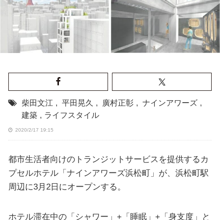
柴田文江
,
平田晃久
,
廣村正彰
,
ナインアワーズ
,
建築
,
ライフスタイル
2020/2/17 19:15
都市生活者向けのトランジットサービスを提供するカ
プセルホテル「ナインアワーズ浜松町」が、浜松町駅
周辺に3月2日にオープンする。
ホテル滞在中の「シャワー」+「睡眠」+「身支度」と