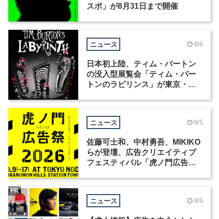
スポ」が8月31日まで開催
ニュース
8/6
日本初上陸、ティム・バートン
の没入型展覧会「ティム・バー
トンのラビリンス」が東京・豊
洲で開催
ニュース
8/5
佐藤可士和、中村勇吾、MIKIKO
らが登壇、広告クリエイティブ
フェスティバル「虎ノ門広告
祭」の第2回が開催
PR
ニュース
8/5