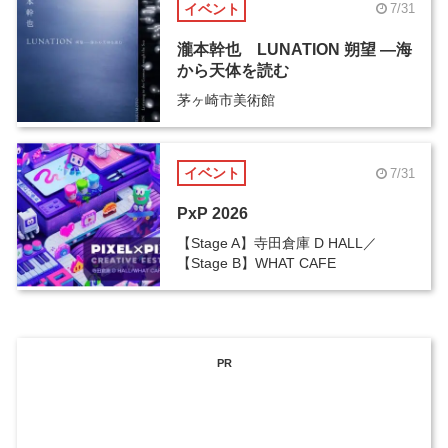
イベント
7/31
瀧本幹也 LUNATION 朔望 ―海
から天体を読む
茅ヶ崎市美術館
イベント
7/31
PxP 2026
【Stage A】寺田倉庫 D HALL／
【Stage B】WHAT CAFE
PR