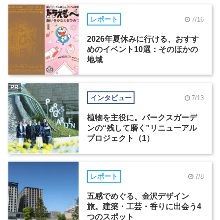
レポート
7/16
2026年夏休みに行ける、おすす
めのイベント10選：そのほかの
地域
PR
インタビュー
7/13
植物を主役に。パークスガーデ
ンの“残して磨く”リニューアル
プロジェクト（1）
レポート
7/8
五感でめぐる、金沢デザイン
旅。建築・工芸・香りに出会う4
つのスポット