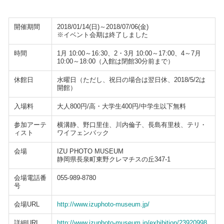
開催期間
2018/01/14(日)～2018/07/06(金)
※イベント会期は終了しました
時間
1月 10:00～16:30、2・3月 10:00～17:00、4～7月
10:00～18:00（入館は閉館30分前まで）
休館日
水曜日（ただし、祝日の場合は翌日休、2018/5/2は
開館）
入場料
大人800円/高・大学生400円/中学生以下無料
参加アーテ
横溝静、野口里佳、川内倫子、長島有里枝、テリ・
ィスト
ワイフェンバック
会場
IZU PHOTO MUSEUM
静岡県長泉町東野クレマチスの丘347-1
会場電話番
055-989-8780
号
会場URL
http://www.izuphoto-museum.jp/
詳細URL
http://www.izuphoto-museum.jp/exhibition/23920998