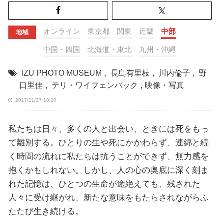
オンライン
東京都
関東
近畿
中部
地域
中国・四国
北海道・東北
九州・沖縄
IZU PHOTO MUSEUM
,
長島有里枝
,
川内倫子
,
野
口里佳
,
テリ・ワイフェンバック
,
映像・写真
2017/11/27 10:20
私たちは日々、多くの人と出会い、ときには死をもっ
て離別する。ひとりの生や死にかかわらず、連綿と続
く時間の流れに私たちは抗うことができず、無力感を
抱くかもしれない。しかし、人の心の奥底に深く刻ま
れた記憶は、ひとつの生命が途絶えても、残された
人々に受け継がれ、新たな意味をもたらされながらふ
たたび生き続ける。