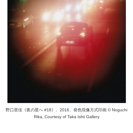
野口里佳《夜の星へ #18》、2016、発色現像方式印画 © Noguchi
Rika, Courtesy of Taka Ishii Gallery