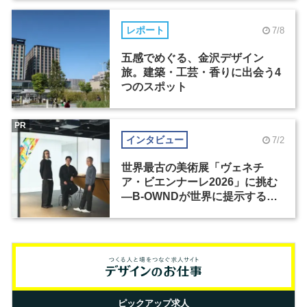
レポート
7/8
五感でめぐる、金沢デザイン
旅。建築・工芸・香りに出会う4
つのスポット
PR
インタビュー
7/2
世界最古の美術展「ヴェネチ
ア・ビエンナーレ2026」に挑む
―B-OWNDが世界に提示する美
の基準とは？（前編）
ピックアップ求人