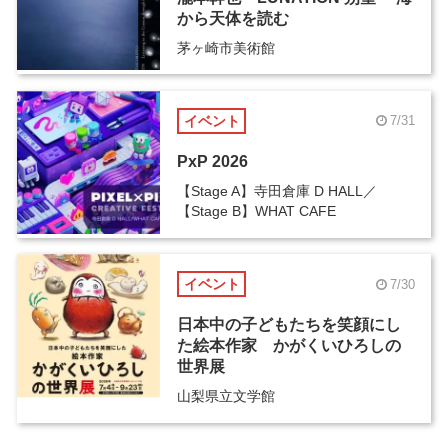
から天体を読む
茅ヶ崎市美術館
イベント
7/31
PxP 2026
【Stage A】寺田倉庫 D HALL／
【Stage B】WHAT CAFE
イベント
7/30
日本中の子どもたちを笑顔にし
た絵本作家 かがくいひろしの
世界展
山梨県立文学館