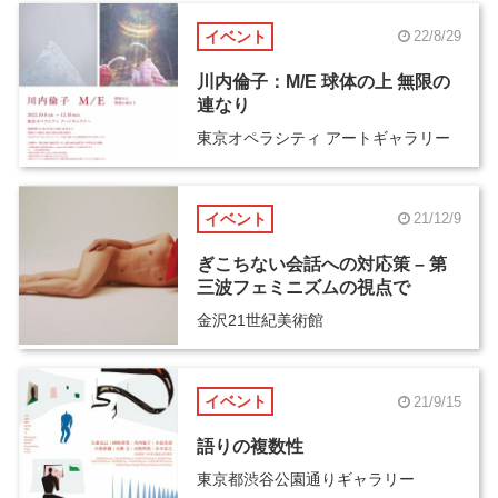
イベント
22/8/29
川内倫子：M/E 球体の上 無限の
連なり
東京オペラシティ アートギャラリー
イベント
21/12/9
ぎこちない会話への対応策 – 第
三波フェミニズムの視点で
金沢21世紀美術館
イベント
21/9/15
語りの複数性
東京都渋谷公園通りギャラリー