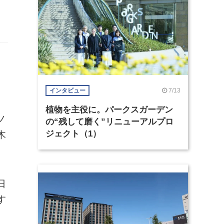
7/13
インタビュー
植物を主役に。パークスガーデン
ノ
の“残して磨く”リニューアルプロ
ジェクト（1）
木
日
す