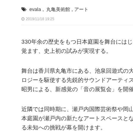
evala
,
丸亀美術館
,
アート
2019/11/18 19:25
330年余の歴史をもつ日本庭園を舞台には
覚ます、史上初の試みが実現する。
舞台は香川県丸亀市にある、池泉回遊式の
ロジーを駆使する先鋭的サウンドアーティスト
昭男による、新感覚の「音の展覧会」を開
近隣では同時期に、瀬戸内国際芸術祭や岡
本庭園が瀬戸内の新たなアートスペースと
る未知への挑戦が幕を開けます。