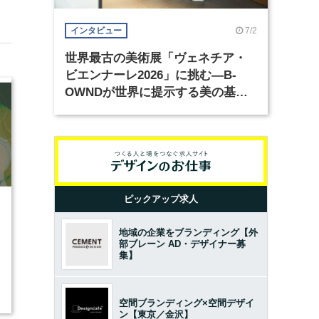
7/2
インタビュー
世界最古の美術展「ヴェネチア・
ビエンナーレ2026」に挑む―B-
OWNDが世界に提示する美の基準
とは？（前編）
ピックアップ求人
6
地域の企業をブランディング【外
部ブレーン AD・デザイナー募
集】
空間ブランディング×空間デザイ
ン【東京／金沢】