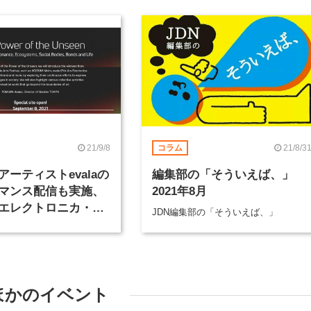
21/9/8
21/8/3
コラム
アーティストevalaの
編集部の「そういえば、」
マンス配信も実施、
2021年8月
エレクトロニカ・フ
JDN編集部の「そういえば、」
バル 2021」特設サイ
ほかのイベント