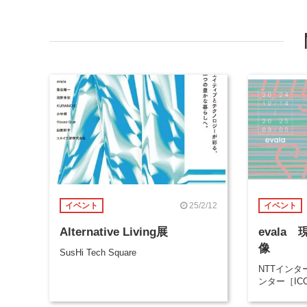
25/2/12
イベント
イベント
Alternative Living展
eval
像
SusHi Tech Square
NTTイン
ンター［IC