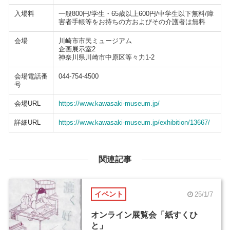
入場料
一般800円/学生・65歳以上600円/中学生以下無料/障
害者手帳等をお持ちの方およびその介護者は無料
会場
川崎市市民ミュージアム
企画展示室2
神奈川県川崎市中原区等々力1-2
会場電話番
044-754-4500
号
会場URL
https://www.kawasaki-museum.jp/
詳細URL
https://www.kawasaki-museum.jp/exhibition/13667/
関連記事
イベント
25/1/7
オンライン展覧会「紙すくひ
と」