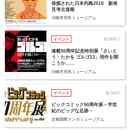
発掘された日本列島2018 新発
見考古速報
川崎市市民ミュージアム
イベント
18/8/27
連載50周年記念特別展「さいと
う・たかを ゴルゴ13」用件を聞
こうか……
川崎市市民ミュージアム
イベント
18/5/7
ビックコミック50周年展－半世
紀のビッグな足跡－
京都国際マンガミュージアム