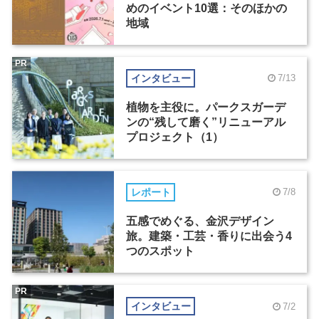
めのイベント10選：そのほかの
地域
PR
インタビュー
7/13
植物を主役に。パークスガーデ
ンの“残して磨く”リニューアル
プロジェクト（1）
レポート
7/8
五感でめぐる、金沢デザイン
旅。建築・工芸・香りに出会う4
つのスポット
PR
インタビュー
7/2