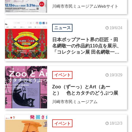
川崎市市民ミュージアムWebサイト
ニュース
19/6/24
日本ポップアート界の巨匠・田
名網敬一の作品約110点を展示、
「コレクション展 田名網敬一の
楽園 空中回廊」が川崎市市民ミ
ュージアムで7月9日から開催
イベント
19/3/29
Zoo（ずーっ）とArt（あー
と） 色とカタチのどうぶつ展
川崎市市民ミュージアム
イベント
18/12/3