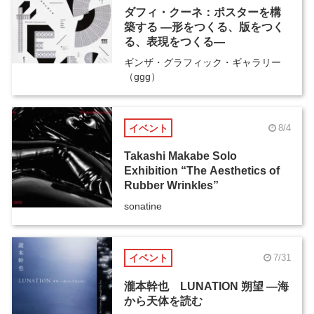
ダフィ・クーネ：ポスターを構
築する ―形をつくる、版をつく
る、表現をつくる―
ギンザ・グラフィック・ギャラリー
（ggg）
イベント
8/4
Takashi Makabe Solo
Exhibition “The Aesthetics of
Rubber Wrinkles”
sonatine
イベント
7/31
瀧本幹也 LUNATION 朔望 ―海
から天体を読む