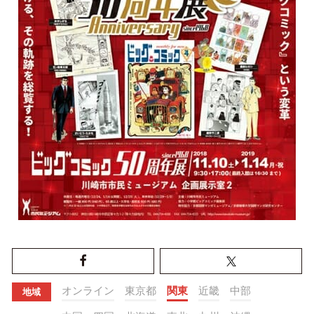
オンライン
東京都
関東
近畿
中部
地域