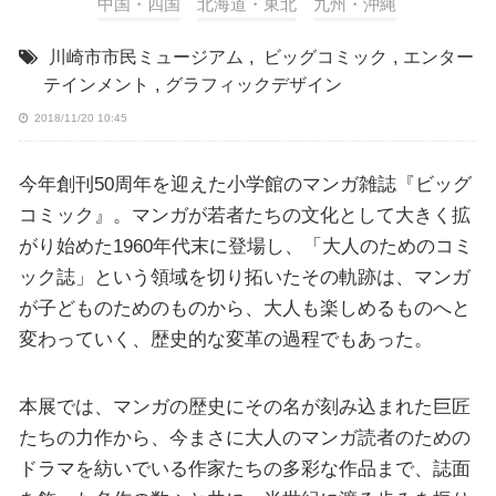
中国・四国
北海道・東北
九州・沖縄
川崎市市民ミュージアム
,
ビッグコミック
,
エンター
テインメント
,
グラフィックデザイン
2018/11/20 10:45
今年創刊50周年を迎えた小学館のマンガ雑誌『ビッグ
コミック』。マンガが若者たちの文化として大きく拡
がり始めた1960年代末に登場し、「大人のためのコミ
ック誌」という領域を切り拓いたその軌跡は、マンガ
が子どものためのものから、大人も楽しめるものへと
変わっていく、歴史的な変革の過程でもあった。
本展では、マンガの歴史にその名が刻み込まれた巨匠
たちの力作から、今まさに大人のマンガ読者のための
ドラマを紡いでいる作家たちの多彩な作品まで、誌面