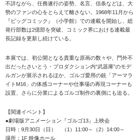
不詳ながら、任務遂行の姿勢、名言、信条などは、大
勢のファンの心をとらえて離さない。1968年11月から
『ビッグコミック』（小学館）での連載を開始し、総
発行部数は2億部を突破、コミック界における連載最
長記録を更新し続けている。
本展では、初公開となる貴重な原画の数々や、門外不
出だったさいとう・プロダクション内“武器庫”のモデ
ルガンが展示されるほか、ゴルゴ愛用の銃「アーマラ
イトM16」の体感コーナーや仕事場の再現コーナーも
設置、さらに分業によるゴルゴ制作の裏側にも迫る。
【関連イベント】
●劇場版アニメーション『ゴルゴ13』上映会
日時：9月30日（日） （1）11:00～（2）14:00～
場所：1F 映像ホール