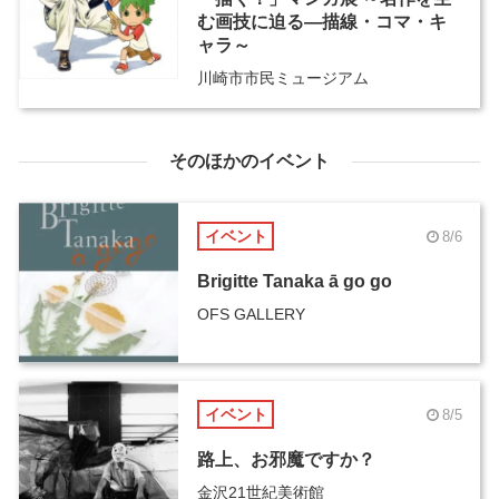
む画技に迫る―描線・コマ・キ
ャラ～
川崎市市民ミュージアム
そのほかのイベント
イベント
8/6
Brigitte Tanaka ā go go
OFS GALLERY
イベント
8/5
路上、お邪魔ですか？
金沢21世紀美術館