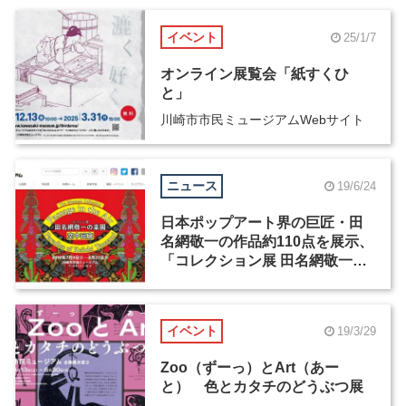
イベント
25/1/7
オンライン展覧会「紙すくひ
と」
川崎市市民ミュージアムWebサイト
ニュース
19/6/24
日本ポップアート界の巨匠・田
名網敬一の作品約110点を展示、
「コレクション展 田名網敬一の
楽園 空中回廊」が川崎市市民ミ
ュージアムで7月9日から開催
イベント
19/3/29
Zoo（ずーっ）とArt（あー
と） 色とカタチのどうぶつ展