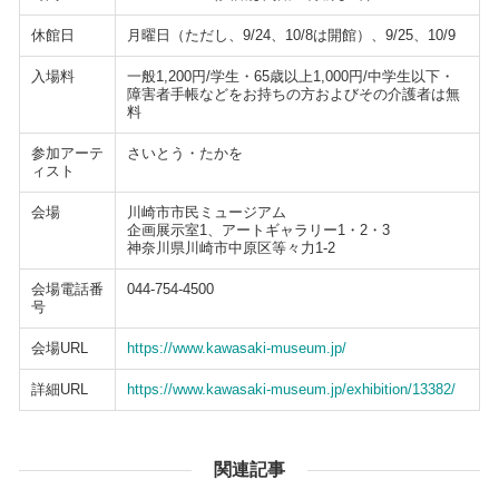
休館日
月曜日（ただし、9/24、10/8は開館）、9/25、10/9
入場料
一般1,200円/学生・65歳以上1,000円/中学生以下・
障害者手帳などをお持ちの方およびその介護者は無
料
参加アーテ
さいとう・たかを
ィスト
会場
川崎市市民ミュージアム
企画展示室1、アートギャラリー1・2・3
神奈川県川崎市中原区等々力1-2
会場電話番
044-754-4500
号
会場URL
https://www.kawasaki-museum.jp/
詳細URL
https://www.kawasaki-museum.jp/exhibition/13382/
関連記事