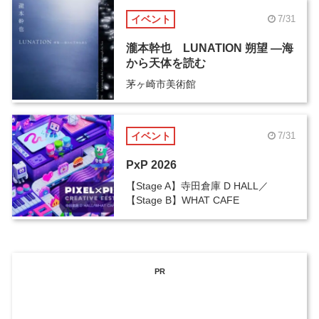
イベント
7/31
瀧本幹也 LUNATION 朔望 ―海
から天体を読む
茅ヶ崎市美術館
イベント
7/31
PxP 2026
【Stage A】寺田倉庫 D HALL／
【Stage B】WHAT CAFE
PR