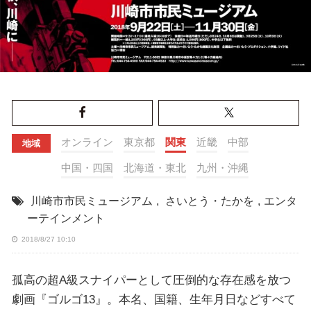
オンライン
東京都
関東
近畿
中部
地域
中国・四国
北海道・東北
九州・沖縄
川崎市市民ミュージアム
,
さいとう・たかを
,
エンタ
ーテインメント
2018/8/27 10:10
孤高の超A級スナイパーとして圧倒的な存在感を放つ
劇画『ゴルゴ13』。本名、国籍、生年月日などすべて