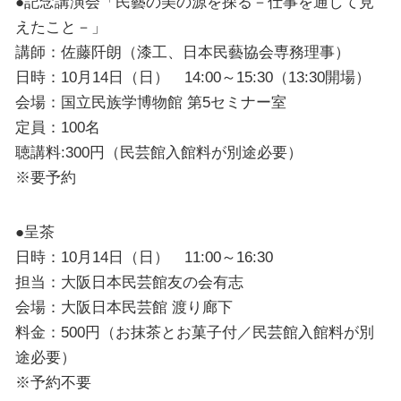
●記念講演会「民藝の美の源を探る－仕事を通して見
えたこと－」
講師：佐藤阡朗（漆工、日本民藝協会専務理事）
日時：10月14日（日） 14:00～15:30（13:30開場）
会場：国立民族学博物館 第5セミナー室
定員：100名
聴講料:300円（民芸館入館料が別途必要）
※要予約
●呈茶
日時：10月14日（日） 11:00～16:30
担当：大阪日本民芸館友の会有志
会場：大阪日本民芸館 渡り廊下
料金：500円（お抹茶とお菓子付／民芸館入館料が別
途必要）
※予約不要