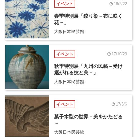
イベント
18/2/22
春季特別展「絞り染－布に咲く
花－」
大阪日本民芸館
イベント
17/10/23
秋季特別展「九州の民藝－受け
継がれる技と美－」
大阪日本民芸館
イベント
17/3/6
菓子木型の世界－美をかたどる
－
大阪日本民芸館