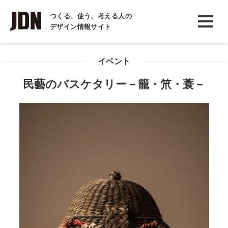
INTERVIEW
つくる、使う、考える人の
デザイン情報サイト
インタビュー
REPORT
イベント
レポート
民藝のバスケタリー－籠・笊・蓑－
COLUMN
コラム