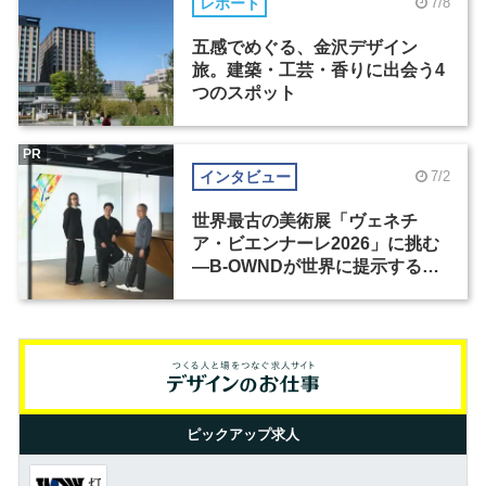
レポート
7/8
五感でめぐる、金沢デザイン
旅。建築・工芸・香りに出会う4
つのスポット
PR
インタビュー
7/2
世界最古の美術展「ヴェネチ
ア・ビエンナーレ2026」に挑む
―B-OWNDが世界に提示する美
の基準とは？（前編）
ピックアップ求人