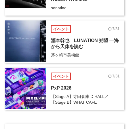
sonatine
イベント
7/31
瀧本幹也 LUNATION 朔望 ―海
から天体を読む
茅ヶ崎市美術館
イベント
7/31
PxP 2026
【Stage A】寺田倉庫 D HALL／
【Stage B】WHAT CAFE