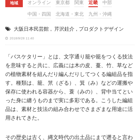
オンライン
東京都
関東
近畿
中部
地域
中国・四国
北海道・東北
九州・沖縄
大阪日本民芸館
,
芹沢銈介
,
プロダクトデザイン
2018/9/28 11:40
「バスケタリー」とは、文字通り籠や籠をつくる技法
を意味すると共に、広義には木の皮、蔓、竹、草など
の植物素材を組んだり編んだりしてつくる編組品を指
す。種類は、籠、笊（ざる）、箕（み）などの運搬や
保存に使われる容器から、蓑（みの）、背中当てとい
った身に纏うものまで実に多彩である。こうした編組
品は、素材と技法の組み合わせでさまざまな用途に活
用されてきた。
その歴史は古く、縄文時代の出土品にまで遡ると言わ